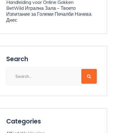
Handleiding voor Online Gokken
BetWild Игрална Зала – Твоето
Изпитание за Големи Печалби Начева
Днес
Search
Categories