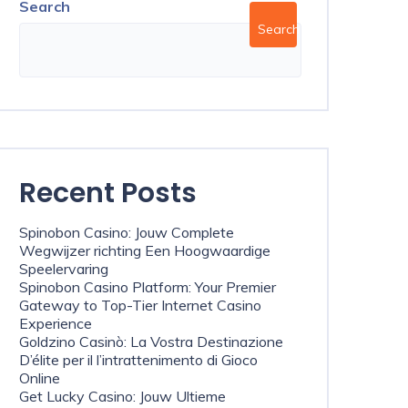
Search
Search
Recent Posts
Spinobon Casino: Jouw Complete
Wegwijzer richting Een Hoogwaardige
Speelervaring
Spinobon Casino Platform: Your Premier
Gateway to Top-Tier Internet Casino
Experience
Goldzino Casinò: La Vostra Destinazione
D’élite per il l’intrattenimento di Gioco
Online
Get Lucky Casino: Jouw Ultieme