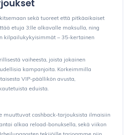
joukset
itsemaan sekä tuoreet että pitkäaikaiset
ää etuja 3:lle alkavalle maksulla, ning
n kilpailukykyisimmät – 35-kertainen
isestä vaiheesta, joista jokainen
eudellisia kampanjoita. Korkeimmilla
taisesta VIP-päällikön avusta,
kautetuista eduista.
e muuttuvat cashback-tarjouksista ilmaisiin
nantai alkaa reload-bonuksella, sekä viikon
Urheilupanosten tekijöille tarjoamme niin