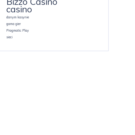
Bizzo Casino
casino
danym kasynie
gama gier
Pragmatic Play
sieci