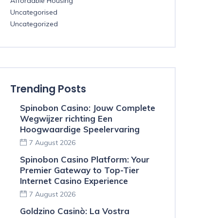
Affordable Housing
Uncategorised
Uncategorized
Trending Posts
Spinobon Casino: Jouw Complete
Wegwijzer richting Een
Hoogwaardige Speelervaring
7 August 2026
Spinobon Casino Platform: Your
Premier Gateway to Top-Tier
Internet Casino Experience
7 August 2026
Goldzino Casinò: La Vostra