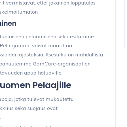
nit varmistavat, ettei jokainen lopputulos
skelmoitumaton.
minen
ntuntoiseen pelaamiseen sekä esitämme
. Pelaajamme voivat määrittää
essioiden ajastuksia. Itsesulku on mahdollista
umppanuutemme GamCare-organisaation
tavuuden apua haluaville.
omen Pelaajille
oja, jotka tulevat mukautettu
kkuus sekä suojaus ovat
.