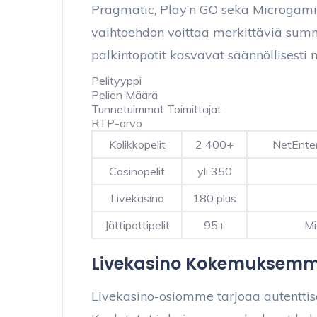
Pragmatic, Play’n GO sekä Microgaming
vaihtoehdon voittaa merkittäviä summ
palkintopotit kasvavat säännöllisesti 
Pelityyppi
Pelien Määrä
Tunnetuimmat Toimittajat
RTP-arvo
Kolikkopelit
2 400+
NetEnter
Casinopelit
yli 350
Livekasino
180 plus
Jättipottipelit
95+
Mi
Livekasino Kokemuksem
Livekasino-osiomme tarjoaa autenttise