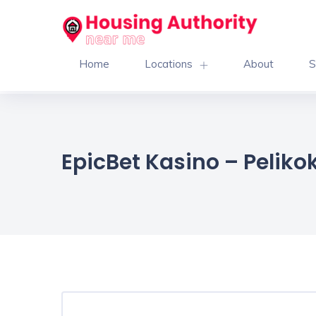
Home
Locations
About
S
EpicBet Kasino – Peliko