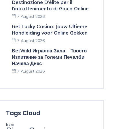
Destinazione D’élite per il
l’intrattenimento di Gioco Online
7 August 2026
Get Lucky Casino: Jouw Ultieme
Handleiding voor Online Gokken
7 August 2026
BetWild Игрална Зала – Твоето
Изпитание за Големи Печалби
Начева Днес
7 August 2026
Tags Cloud
bizzo