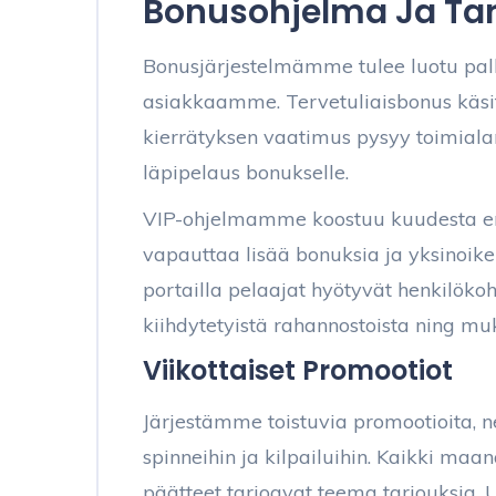
Bonusohjelma Ja Tar
Bonusjärjestelmämme tulee luotu palk
asiakkaamme. Tervetuliaisbonus käsitt
kierrätyksen vaatimus pysyy toimiala
läpipelaus bonukselle.
VIP-ohjelmamme koostuu kuudesta erill
vapauttaa lisää bonuksia ja yksinoik
portailla pelaajat hyötyvät henkilökoh
kiihdytetyistä rahannostoista ning mu
Viikottaiset Promootiot
Järjestämme toistuvia promootioita, n
spinneihin ja kilpailuihin. Kaikki maa
päätteet tarjoavat teema tarjouksia. 