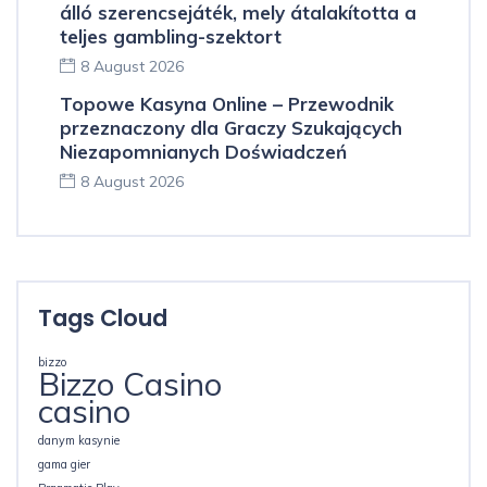
álló szerencsejáték, mely átalakította a
teljes gambling-szektort
8 August 2026
Topowe Kasyna Online – Przewodnik
przeznaczony dla Graczy Szukających
Niezapomnianych Doświadczeń
8 August 2026
Tags Cloud
bizzo
Bizzo Casino
casino
danym kasynie
gama gier