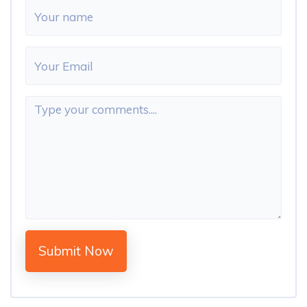
Submit Now