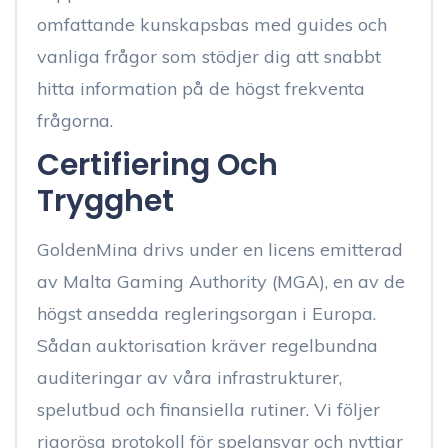
omfattande kunskapsbas med guides och
vanliga frågor som stödjer dig att snabbt
hitta information på de högst frekventa
frågorna.
Certifiering Och
Trygghet
GoldenMina drivs under en licens emitterad
av Malta Gaming Authority (MGA), en av de
högst ansedda regleringsorgan i Europa.
Sådan auktorisation kräver regelbundna
auditeringar av våra infrastrukturer,
spelutbud och finansiella rutiner. Vi följer
rigorösa protokoll för spelansvar och nyttjar