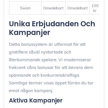
100
Swish
Omedelbart
Omedelbart
kr
Unika Erbjudanden Och
Kampanjer
Detta bonussystem är utformat för att
gratifiera såväl nystartade och
återkommande spelare. Vi moderniserar
frekvent våra bonusar för att bevara dem
spännande och konkurrenskraftiga.
Samtliga termer visas öppet förrän du tar
emot någon kampanj.
Aktiva Kampanjer