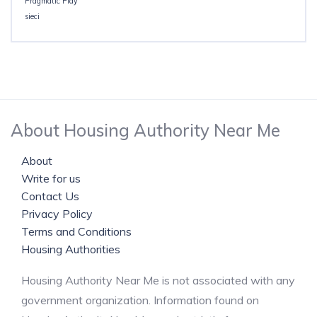
Pragmatic Play
sieci
About Housing Authority Near Me
About
Write for us
Contact Us
Privacy Policy
Terms and Conditions
Housing Authorities
Housing Authority Near Me is not associated with any
government organization. Information found on