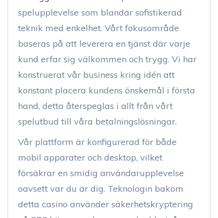
spelupplevelse som blandar sofistikerad
teknik med enkelhet. Vårt fokusområde
baseras på att leverera en tjänst där varje
kund erfar sig välkommen och trygg. Vi har
konstruerat vår business kring idén att
konstant placera kundens önskemål i första
hand, detta återspeglas i allt från vårt
spelutbud till våra betalningslösningar.
Vår plattform är konfigurerad för både
mobil apparater och desktop, vilket
försäkrar en smidig användarupplevelse
oavsett var du är dig. Teknologin bakom
detta casino använder säkerhetskryptering