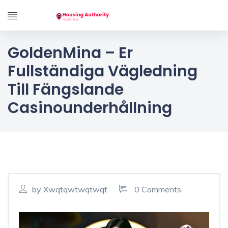
GoldenMina – Er
Fullständiga Vägledning
Till Fängslande
Casinounderhållning
by Xwqtqwtwqtwqt
0 Comments