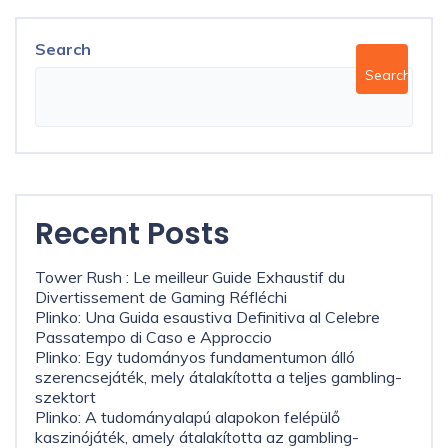
Search
Search
Recent Posts
Tower Rush : Le meilleur Guide Exhaustif du
Divertissement de Gaming Réfléchi
Plinko: Una Guida esaustiva Definitiva al Celebre
Passatempo di Caso e Approccio
Plinko: Egy tudományos fundamentumon álló
szerencsejáték, mely átalakította a teljes gambling-
szektort
Plinko: A tudományalapú alapokon felépülő
kaszinójáték, amely átalakította az gambling-