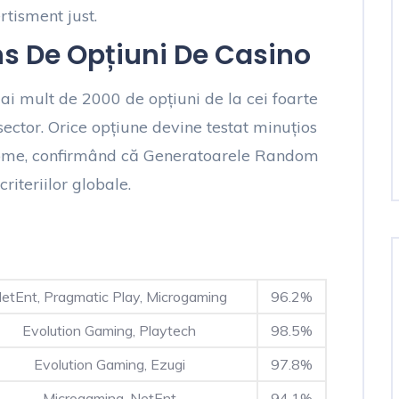
tisment just.
ns De Opțiuni De Casino
ai mult de 2000 de opțiuni de la cei foarte
ector. Orice opțiune devine testat minuțios
nome, confirmând că Generatoarele Random
teriilor globale.
etEnt, Pragmatic Play, Microgaming
96.2%
Evolution Gaming, Playtech
98.5%
Evolution Gaming, Ezugi
97.8%
Microgaming, NetEnt
94.1%