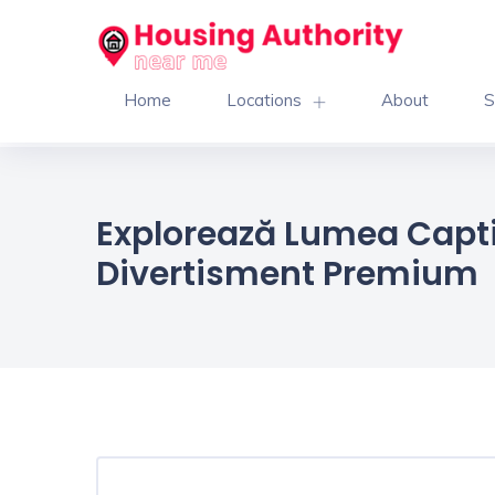
Home
Locations
About
S
Explorează Lumea Capti
Divertisment Premium