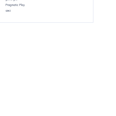
Pragmatic Play
sieci