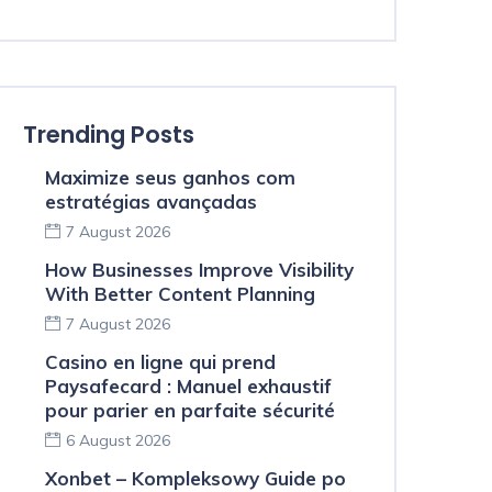
Trending Posts
Maximize seus ganhos com
estratégias avançadas
7 August 2026
How Businesses Improve Visibility
With Better Content Planning
7 August 2026
Casino en ligne qui prend
Paysafecard : Manuel exhaustif
pour parier en parfaite sécurité
6 August 2026
Xonbet – Kompleksowy Guide po