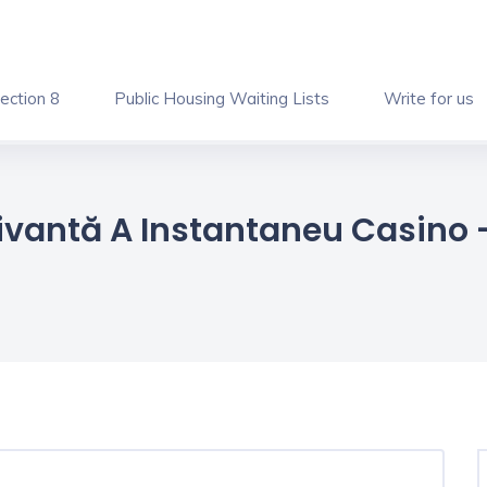
ection 8
Public Housing Waiting Lists
Write for us
vantă A Instantaneu Casino – 