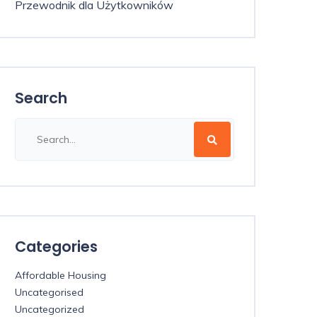
Przewodnik dla Użytkowników
Search
Categories
Affordable Housing
Uncategorised
Uncategorized