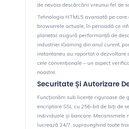
de nevoia descărcării vreunui fel de s
Tehnologia HTML5 avansată pe care o 
browserele actuale, în perioadă ce inf
planetar asigură performanță de desc
industriei iGaming din anul curent, por
instantaneu au raportat o dezvoltare 
cele convenționale – un aspect verifi
noastre.
Securitate Și Autorizare D
Funcționăm sub licențe riguroase de g
encriptare SSL cu 256-bit de biți de s
individuale și bancare. Mecanismele no
lucrează 24/7, supraveghind toate trans