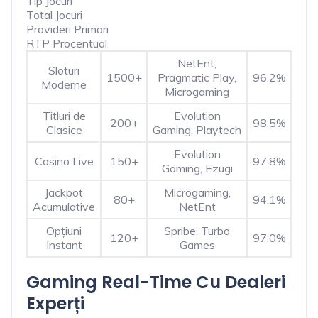
Tip Jocuri
Total Jocuri
Provideri Primari
RTP Procentual
NetEnt,
Sloturi
1500+
Pragmatic Play,
96.2%
Moderne
Microgaming
Titluri de
Evolution
200+
98.5%
Clasice
Gaming, Playtech
Evolution
Casino Live
150+
97.8%
Gaming, Ezugi
Jackpot
Microgaming,
80+
94.1%
Acumulative
NetEnt
Opțiuni
Spribe, Turbo
120+
97.0%
Instant
Games
Gaming Real-Time Cu Dealeri
Experți