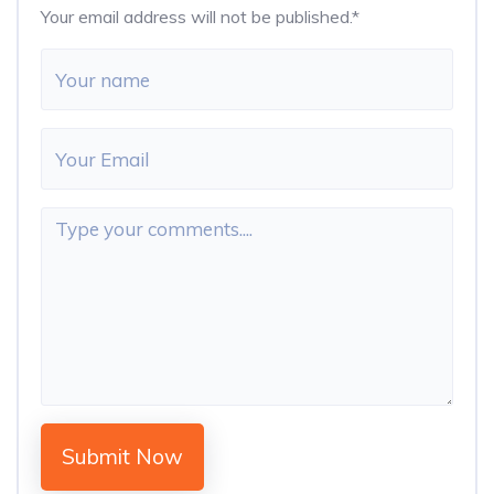
Your email address will not be published.
*
Submit Now