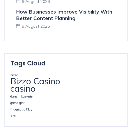
9 August 2026
How Businesses Improve Visibility With
Better Content Planning
9 August 2026
Tags Cloud
bizzo
Bizzo Casino
casino
danym kasynie
gama gier
Pragmatic Play
sieci