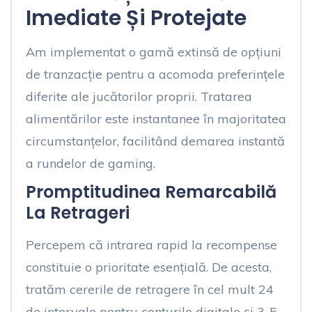
Imediate Și Protejate
Am implementat o gamă extinsă de opțiuni
de tranzacție pentru a acomoda preferințele
diferite ale jucătorilor proprii. Tratarea
alimentărilor este instantanee în majoritatea
circumstanțelor, facilitând demarea instantă
a rundelor de gaming.
Promptitudinea Remarcabilă
La Retrageri
Percepem că intrarea rapid la recompense
constituie o prioritate esențială. De acesta,
tratăm cererile de retragere în cel mult 24
de intervale pentru conturile digitale și 3-5