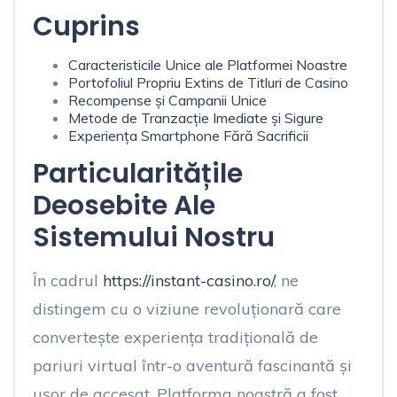
Cuprins
Caracteristicile Unice ale Platformei Noastre
Portofoliul Propriu Extins de Titluri de Casino
Recompense și Campanii Unice
Metode de Tranzacție Imediate și Sigure
Experiența Smartphone Fără Sacrificii
Particularitățile
Deosebite Ale
Sistemului Nostru
În cadrul
https://instant-casino.ro/
, ne
distingem cu o viziune revoluționară care
convertește experiența tradițională de
pariuri virtual într-o aventură fascinantă și
ușor de accesat. Platforma noastră a fost