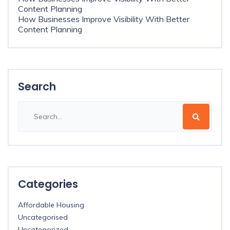
Content Planning
How Businesses Improve Visibility With Better
Content Planning
Search
Categories
Affordable Housing
Uncategorised
Uncategorized