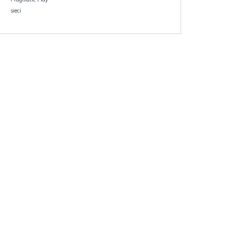
sieci