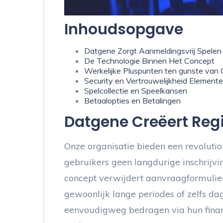
Inhoudsopgave
Datgene Zorgt Aanmeldingsvrij Spelen
De Technologie Binnen Het Concept
Werkelijke Pluspunten ten gunste van 
Security en Vertrouwelijkheid Element
Spelcollectie en Speelkansen
Betaalopties en Betalingen
Datgene Creëert Regi
Onze organisatie bieden een revolutio
gebruikers geen langdurige inschrijv
concept verwijdert aanvraagformulier
gewoonlijk lange periodes of zelfs d
eenvoudigweg bedragen via hun financi