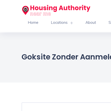
Home
Locations
About
S
Goksite Zonder Aanmeldi