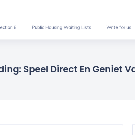
ection 8
Public Housing Waiting Lists
Write for us
ng: Speel Direct En Geniet V