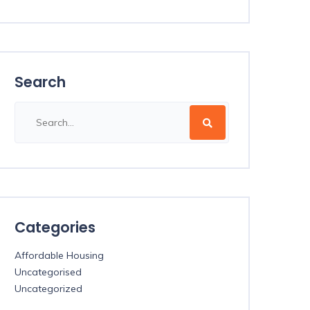
Search
Categories
Affordable Housing
Uncategorised
Uncategorized