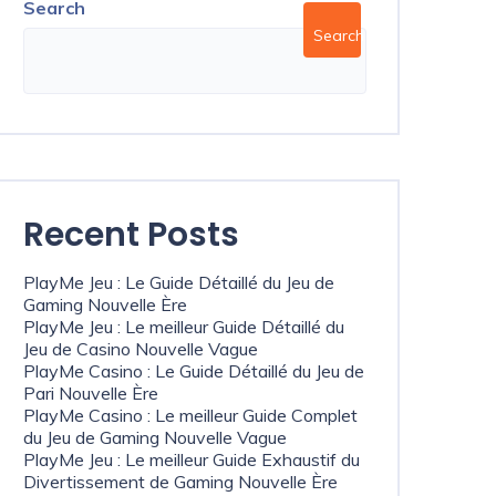
Search
Search
Recent Posts
PlayMe Jeu : Le Guide Détaillé du Jeu de
Gaming Nouvelle Ère
PlayMe Jeu : Le meilleur Guide Détaillé du
Jeu de Casino Nouvelle Vague
PlayMe Casino : Le Guide Détaillé du Jeu de
Pari Nouvelle Ère
PlayMe Casino : Le meilleur Guide Complet
du Jeu de Gaming Nouvelle Vague
PlayMe Jeu : Le meilleur Guide Exhaustif du
Divertissement de Gaming Nouvelle Ère