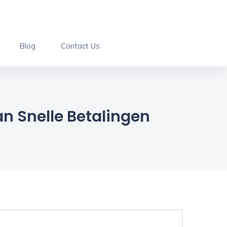
Blog
Contact Us
an Snelle Betalingen