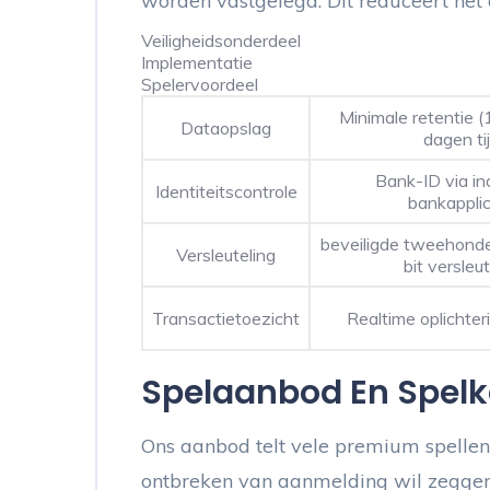
worden vastgelegd. Dit reduceert het 
Veiligheidsonderdeel
Implementatie
Spelervoordeel
Minimale retentie 
Dataopslag
dagen ti
Bank-ID via in
Identiteitscontrole
bankapplic
beveiligde tweehonde
Versleuteling
bit versleut
Transactietoezicht
Realtime oplichter
Spelaanbod En Spel
Ons aanbod telt vele premium spellen
ontbreken van aanmelding wil zeggen