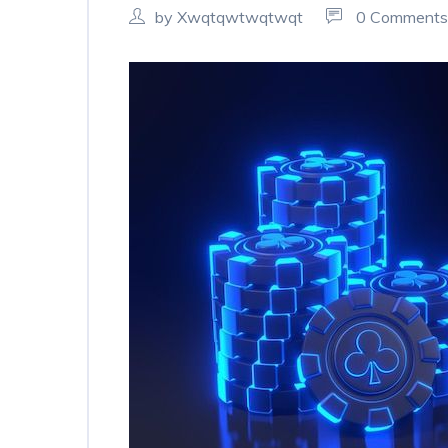
by Xwqtqwtwqtwqt
0 Comments