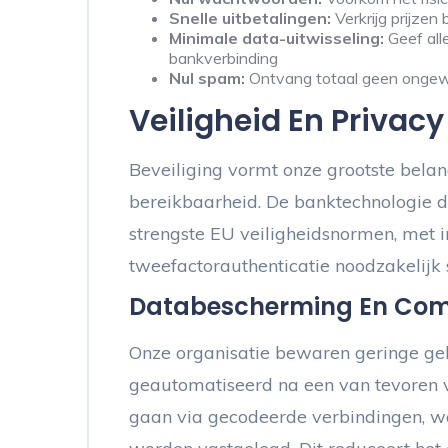
Snelle uitbetalingen:
Verkrijg prijzen
Minimale data-uitwisseling:
Geef all
bankverbinding
Nul spam:
Ontvang totaal geen ongewe
Veiligheid En Privac
Beveiliging vormt onze grootste bel
bereikbaarheid. De banktechnologie 
strengste EU veiligheidsnormen, met
tweefactorauthenticatie noodzakelijk s
Databescherming En Com
Onze organisatie bewaren geringe geb
geautomatiseerd na een van tevoren v
gaan via gecodeerde verbindingen, 