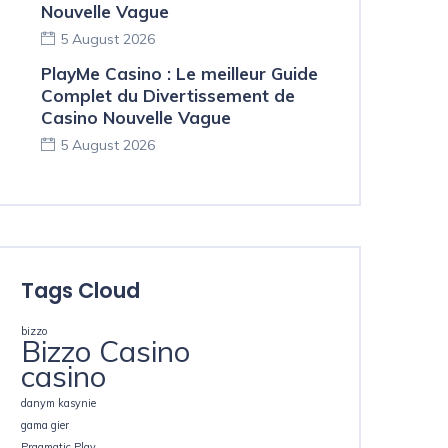
Nouvelle Vague
5 August 2026
PlayMe Casino : Le meilleur Guide
Complet du Divertissement de
Casino Nouvelle Vague
5 August 2026
Tags Cloud
bizzo
Bizzo Casino
casino
danym kasynie
gama gier
Pragmatic Play