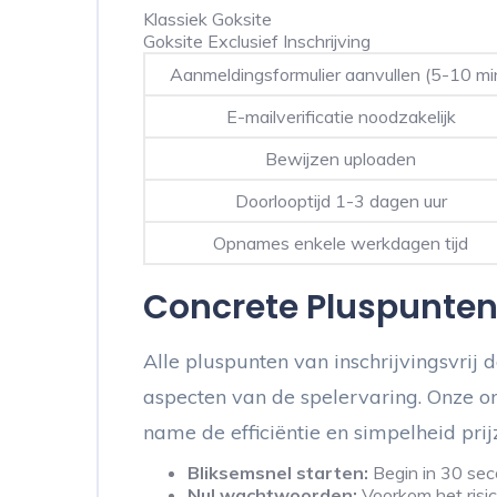
Klassiek Goksite
Goksite Exclusief Inschrijving
Aanmeldingsformulier aanvullen (5-10 min
E-mailverificatie noodzakelijk
Bewijzen uploaden
Doorlooptijd 1-3 dagen uur
Opnames enkele werkdagen tijd
Concrete Pluspunten
Alle pluspunten van inschrijvingsvrij
aspecten van de spelervaring. Onze o
name de efficiëntie en simpelheid prij
Bliksemsnel starten:
Begin in 30 sec
Nul wachtwoorden:
Voorkom het risi