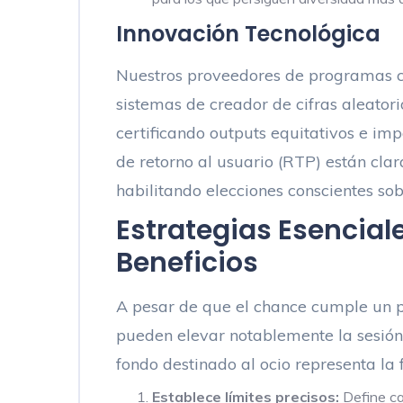
Innovación Tecnológica
Nuestros proveedores de programas c
sistemas de creador de cifras aleator
certificando outputs equitativos e imp
de retorno al usuario (RTP) están cla
habilitando elecciones conscientes sob
Estrategias Esencial
Beneficios
A pesar de que el chance cumple un p
pueden elevar notablemente la sesión
fondo destinado al ocio representa la
Establece límites precisos:
Define ca