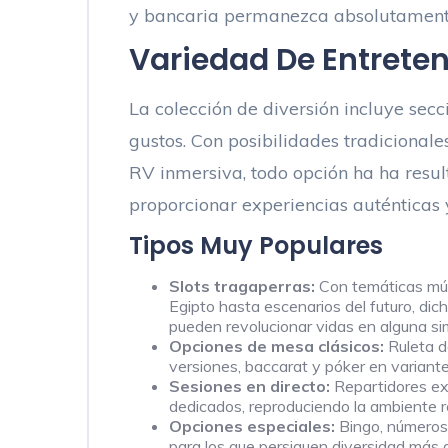
y bancaria permanezca absolutamente 
Variedad De Entrete
La colección de diversión incluye sec
gustos. Con posibilidades tradicional
RV inmersiva, todo opción ha ha res
proporcionar experiencias auténticas
Tipos Muy Populares
Slots tragaperras:
Con temáticas múl
Egipto hasta escenarios del futuro, dic
pueden revolucionar vidas en alguna si
Opciones de mesa clásicos:
Ruleta d
versiones, baccarat y póker en variant
Sesiones en directo:
Repartidores ex
dedicados, reproduciendo la ambiente re
Opciones especiales:
Bingo, números,
para los que persiguen diversidad más a