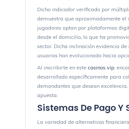
Dicho indicador verificado por múltipl
demuestra que aproximadamente el ses
jugadores optan por plataformas digit
desde el domicilio, lo que ha promovi
sector. Dicha inclinación evidencia d
usuarios han evolucionado hacia opcio
Al inscribirte en este
casinos vip
, enco
desarrollado específicamente para co
demandantes que desean excelencia, 
apuesta.
Sistemas De Pago Y
La variedad de alternativas financier