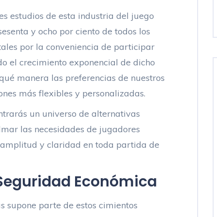
es estudios de esta industria del juego
enta y ocho por ciento de todos los
ales por la conveniencia de participar
do el crecimiento exponencial de dicho
e qué manera las preferencias de nuestros
nes más flexibles y personalizadas.
ntrarás un universo de alternativas
lmar las necesidades de jugadores
amplitud y claridad en toda partida de
 Seguridad Económica
as supone parte de estos cimientos