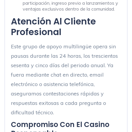
participación, ingreso previo a lanzamientos y
ventajas exclusivos dentro de la comunidad.
Atención Al Cliente
Profesional
Este grupo de apoyo multilingüe opera sin
pausas durante las 24 horas, los trescientos
sesenta y cinco días del periodo anual. Ya
fuera mediante chat en directo, email
electrónico o asistencia telefónica,
aseguramos contestaciones rápidas y
respuestas exitosas a cada pregunta o
dificultad técnico.
Compromiso Con El Casino