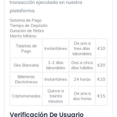
transacción ejecutada en nuestra
plataforma.
Sistema de Pago
Tiempo de Depósito
Duración de Retiro
Monto Mínimo
De uno a
Tarjetas de
Instantáneo
tres días
€10
Pago
laborables
1-2 días
Dos a cinco
Giro Bancaria
€20
laborables
días hábiles
Billeteras
Instantáneo
24 horas
€10
Electrónicos
Quince a
De una a
Criptomonedas
treinta
€15
dos horas
minutos
Verificación De Usuario