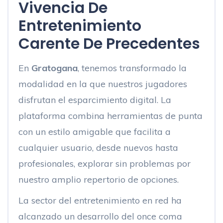
Vivencia De
Entretenimiento
Carente De Precedentes
En
Gratogana
, tenemos transformado la
modalidad en la que nuestros jugadores
disfrutan el esparcimiento digital. La
plataforma combina herramientas de punta
con un estilo amigable que facilita a
cualquier usuario, desde nuevos hasta
profesionales, explorar sin problemas por
nuestro amplio repertorio de opciones.
La sector del entretenimiento en red ha
alcanzado un desarrollo del once coma