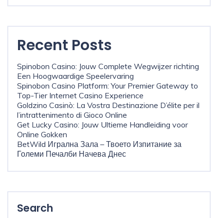
Recent Posts
Spinobon Casino: Jouw Complete Wegwijzer richting
Een Hoogwaardige Speelervaring
Spinobon Casino Platform: Your Premier Gateway to
Top-Tier Internet Casino Experience
Goldzino Casinò: La Vostra Destinazione D’élite per il
l’intrattenimento di Gioco Online
Get Lucky Casino: Jouw Ultieme Handleiding voor
Online Gokken
BetWild Игрална Зала – Твоето Изпитание за
Големи Печалби Начева Днес
Search