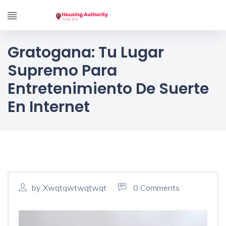
Gratogana: Tu Lugar
Supremo Para
Entretenimiento De Suerte
En Internet
by Xwqtqwtwqtwqt
0 Comments