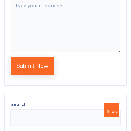
Submit Now
Search
Search