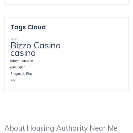
Tags Cloud
bizzo
Bizzo Casino
casino
danym kasynie
gama gier
Pragmatic Play
sieci
About Housing Authority Near Me