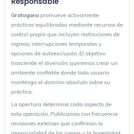
Responsable
Gratogana
promueve activamente
prácticas equilibradas mediante recursos de
control propio que incluyen restricciones de
ingreso, interrupciones temporales y
opciones de autoexclusión. El objetivo
trasciende el diversión: queremos crear un
ambiente confiable donde todo usuario
mantenga el dominio absoluto sobre su
práctica.
La apertura determina cada aspecto de
esta operación. Publicamos con frecuencia
revisiones externas que confirman la
imparcialidad de los juegos y la honestidad