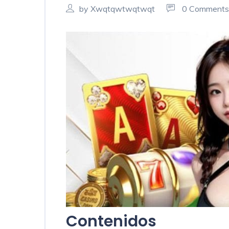
by Xwqtqwtwqtwqt
0 Comments
Contenidos