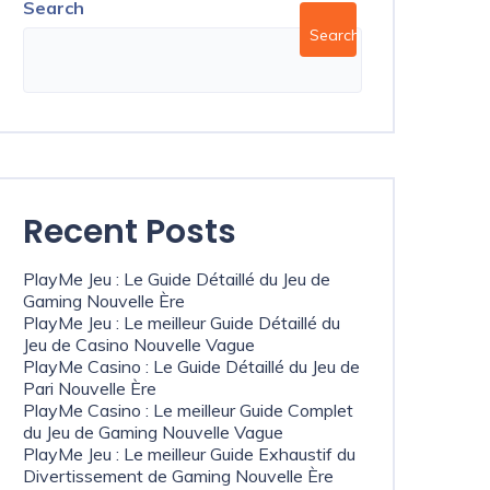
Search
Search
Recent Posts
PlayMe Jeu : Le Guide Détaillé du Jeu de
Gaming Nouvelle Ère
PlayMe Jeu : Le meilleur Guide Détaillé du
Jeu de Casino Nouvelle Vague
PlayMe Casino : Le Guide Détaillé du Jeu de
Pari Nouvelle Ère
PlayMe Casino : Le meilleur Guide Complet
du Jeu de Gaming Nouvelle Vague
PlayMe Jeu : Le meilleur Guide Exhaustif du
Divertissement de Gaming Nouvelle Ère