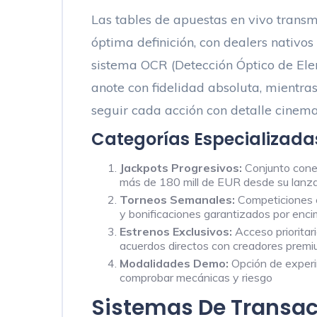
Las tables de apuestas en vivo transm
óptima definición, con dealers nativ
sistema OCR (Detección Óptico de Ele
anote con fidelidad absoluta, mientra
seguir cada acción con detalle cinema
Categorías Especializada
Jackpots Progresivos:
Conjunto conec
más de 180 mill de EUR desde su lanz
Torneos Semanales:
Competiciones c
y bonificaciones garantizados por en
Estrenos Exclusivos:
Acceso prioritar
acuerdos directos con creadores prem
Modalidades Demo:
Opción de experim
comprobar mecánicas y riesgo
Sistemas De Transac