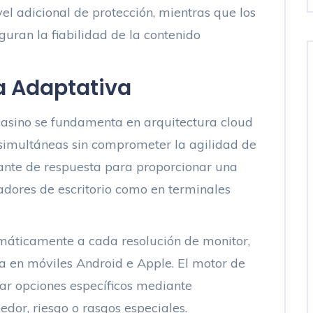
el adicional de protección, mientras que los
guran la fiabilidad de la contenido
a Adaptativa
casino se fundamenta en arquitectura cloud
 simultáneas sin comprometer la agilidad de
ante de respuesta para proporcionar una
adores de escritorio como en terminales
omáticamente a cada resolución de monitor,
 en móviles Android e Apple. El motor de
zar opciones específicos mediante
dor, riesgo o rasgos especiales.