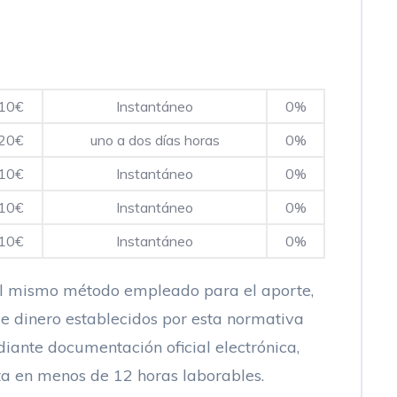
10€
Instantáneo
0%
20€
uno a dos días horas
0%
10€
Instantáneo
0%
10€
Instantáneo
0%
10€
Instantáneo
0%
el mismo método empleado para el aporte,
e dinero establecidos por esta normativa
iante documentación oficial electrónica,
a en menos de 12 horas laborables.