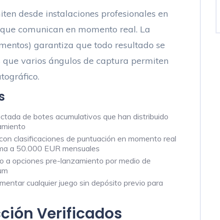
iten desde instalaciones profesionales en
os que comunican en momento real. La
mentos) garantiza que todo resultado se
s que varios ángulos de captura permiten
tográfico.
s
tada de botes acumulativos que han distribuido
amiento
on clasificaciones de puntuación en momento real
cima a 50.000 EUR mensuales
io a opciones pre-lanzamiento por medio de
ium
entar cualquier juego sin depósito previo para
ción Verificados