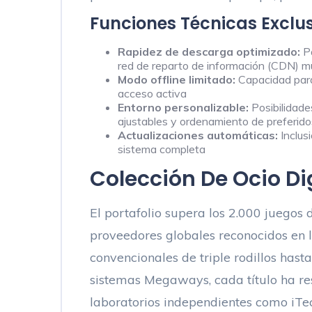
Funciones Técnicas Exclu
Rapidez de descarga optimizado:
Pá
red de reparto de información (CDN) mu
Modo offline limitado:
Capacidad para 
acceso activa
Entorno personalizable:
Posibilidade
ajustables y ordenamiento de preferido
Actualizaciones automáticas:
Inclusi
sistema completa
Colección De Ocio Di
El portafolio supera los 2.000 juegos 
proveedores globales reconocidos en l
convencionales de triple rodillos ha
sistemas Megaways, cada título ha re
laboratorios independientes como iTe