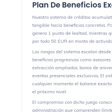
Plan De Beneficios Ex
Nuestro sistema de créditos acumulat
tangible hacia beneficios concretos. P
genera 1 punto de lealtad, mientras 
por todo 50 EUR en monto de activida
Los rangos del sistema escalan desd
beneficios progresivas como asesores d
extracción ampliados, bonos de aniver
eventos presenciales exclusivos. El si
cualquier momento el balance exacto 
el próximo nivel.
El compromiso con dicho juego consci
administración que comprenden límites