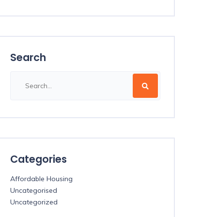
Search
Categories
Affordable Housing
Uncategorised
Uncategorized