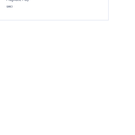
sieci