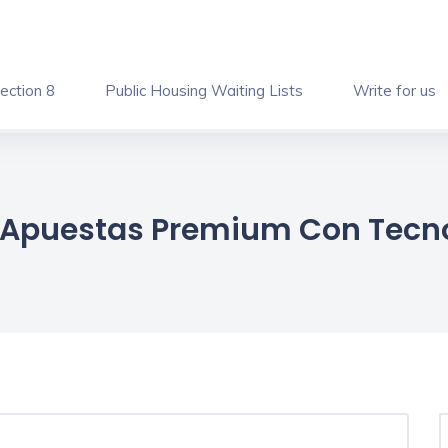
ection 8
Public Housing Waiting Lists
Write for us
De Apuestas Premium Con Tecn