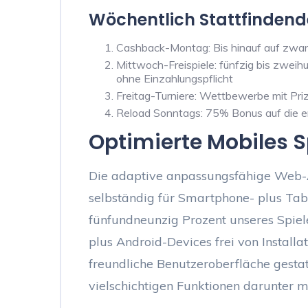
Wöchentlich Stattfindend
Cashback-Montag: Bis hinauf auf zwan
Mittwoch-Freispiele: fünfzig bis zwe
ohne Einzahlungspflicht
Freitag-Turniere: Wettbewerbe mit Pri
Reload Sonntags: 75% Bonus auf die e
Optimierte Mobiles S
Die adaptive anpassungsfähige Web-A
selbständig für Smartphone- plus Tab
fünfundneunzig Prozent unseres Spiele-
plus Android-Devices frei von Installa
freundliche Benutzeroberfläche gestat
vielschichtigen Funktionen darunter 