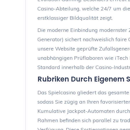
Casino-Abteilung, welche 24/7 um die 
erstklassiger Bildqualität zeigt.
Die moderne Einbindung modernster 
Generator) sichert nachweislich faire
unsere Website geprüfte Zufallsgener
unabhängigen Prüflaboren wie iTech La
Standard innerhalb der Casino-Indust
Rubriken Durch Eigenem 
Das Spielcasino gliedert das gesamte 
sodass Sie zügig an Ihren favorisiert
Kumulative Jackpot-Automaten durch 
Rahmen befinden sich parallel zu tradi
Verfügung. Diese Sortieroptionen gem