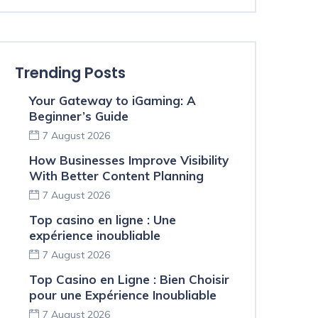
Trending Posts
Your Gateway to iGaming: A
Beginner’s Guide
7 August 2026
How Businesses Improve Visibility
With Better Content Planning
7 August 2026
Top casino en ligne : Une
expérience inoubliable
7 August 2026
Top Casino en Ligne : Bien Choisir
pour une Expérience Inoubliable
7 August 2026