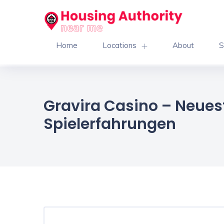
Home
Locations
About
S
Gravira Casino – Neues
Spielerfahrungen