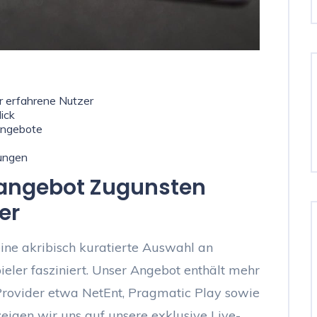
ür erfahrene Nutzer
ick
angebote
rungen
angebot Zugunsten
er
ine akribisch kuratierte Auswahl an
pieler fasziniert. Unser Angebot enthält mehr
rovider etwa NetEnt, Pragmatic Play sowie
eigen wir uns auf unsere exklusive Live-