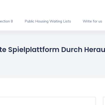
ection 8
Public Housing Waiting Lists
Write for us
te Spielplattform Durch Her