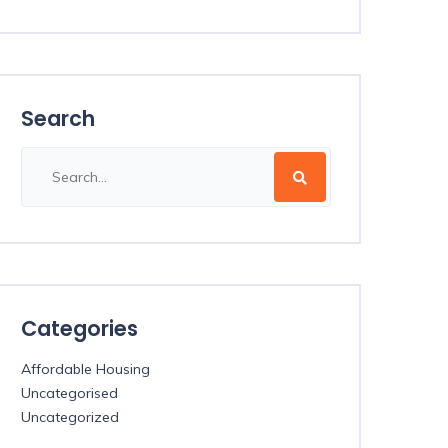
Search
Categories
Affordable Housing
Uncategorised
Uncategorized