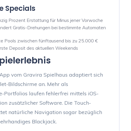
e Specials
zig Prozent Erstattung für Minus jener Vorwoche
ihundert Gratis-Drehungen bei bestimmte Automaten
ze Pools zwischen fünftausend bis zu 25.000 €
rste Deposit des aktuellen Weekends
pielerlebnis
pp vom Gravira Spielhaus adaptiert sich
let-Bildschirme an. Mehr als
Portfolios laufen fehlerfrei mittels iOS-
tion zusätzlicher Software. Die Touch-
tet natürliche Navigation sogar bezüglich
mehrhandiges Blackjack.