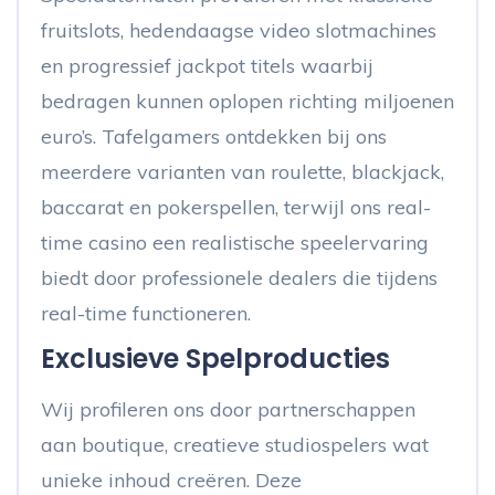
fruitslots, hedendaagse video slotmachines
en progressief jackpot titels waarbij
bedragen kunnen oplopen richting miljoenen
euro’s. Tafelgamers ontdekken bij ons
meerdere varianten van roulette, blackjack,
baccarat en pokerspellen, terwijl ons real-
time casino een realistische speelervaring
biedt door professionele dealers die tijdens
real-time functioneren.
Exclusieve Spelproducties
Wij profileren ons door partnerschappen
aan boutique, creatieve studiospelers wat
unieke inhoud creëren. Deze