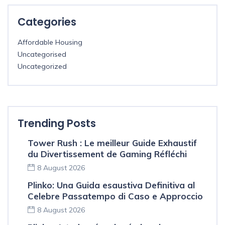
Categories
Affordable Housing
Uncategorised
Uncategorized
Trending Posts
Tower Rush : Le meilleur Guide Exhaustif
du Divertissement de Gaming Réfléchi
8 August 2026
Plinko: Una Guida esaustiva Definitiva al
Celebre Passatempo di Caso e Approccio
8 August 2026