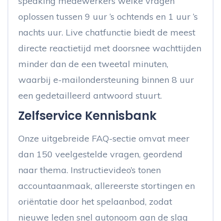
speaking medewerkers welke vragen
oplossen tussen 9 uur ‘s ochtends en 1 uur ‘s
nachts uur. Live chatfunctie biedt de meest
directe reactietijd met doorsnee wachttijden
minder dan de een tweetal minuten,
waarbij e-mailondersteuning binnen 8 uur
een gedetailleerd antwoord stuurt.
Zelfservice Kennisbank
Onze uitgebreide FAQ-sectie omvat meer
dan 150 veelgestelde vragen, geordend
naar thema. Instructievideo’s tonen
accountaanmaak, allereerste stortingen en
oriëntatie door het spelaanbod, zodat
nieuwe leden snel autonoom aan de slag