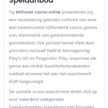
Spelaanbod
Op
Millioner casino online
presenteren wij
een nauwkeurig gekozen collectie van over
dan tweeduizend vijfhonderd casino games
aan, stammend van gerenommeerde
gamestudio’s. Ons portaal bevat titels door
providers inclusief NetEnt, Microgaming,
Play’n GO en Pragmatic Play, waarmee elk
game aan strikte kwaliteitsstandaarden
voldoet alvorens het aan het assortiment
blijft toegevoegd.
De variatie in ons assortiment strekt zich op
over meerdere categorieën.
Speelautomaten prevaleren met klassieke