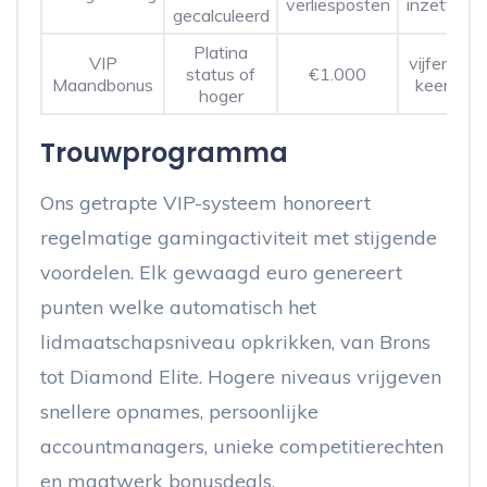
verliesposten
inzetverei
gecalculeerd
Platina
VIP
vijfentwin
status of
€1.000
Maandbonus
keer bon
hoger
Trouwprogramma
Ons getrapte VIP-systeem honoreert
regelmatige gamingactiviteit met stijgende
voordelen. Elk gewaagd euro genereert
punten welke automatisch het
lidmaatschapsniveau opkrikken, van Brons
tot Diamond Elite. Hogere niveaus vrijgeven
snellere opnames, persoonlijke
accountmanagers, unieke competitierechten
en maatwerk bonusdeals.