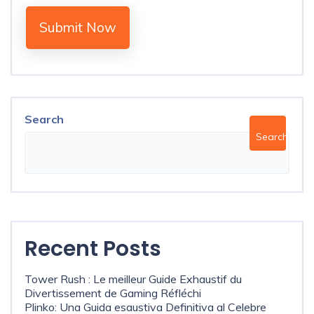
Submit Now
Search
Search
Recent Posts
Tower Rush : Le meilleur Guide Exhaustif du
Divertissement de Gaming Réfléchi
Plinko: Una Guida esaustiva Definitiva al Celebre