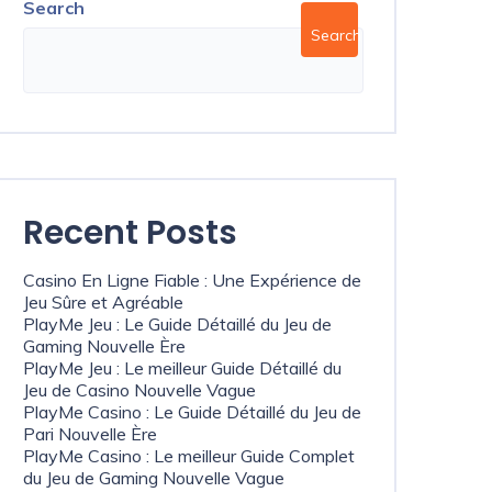
Search
Search
Recent Posts
Casino En Ligne Fiable : Une Expérience de
Jeu Sûre et Agréable
PlayMe Jeu : Le Guide Détaillé du Jeu de
Gaming Nouvelle Ère
PlayMe Jeu : Le meilleur Guide Détaillé du
Jeu de Casino Nouvelle Vague
PlayMe Casino : Le Guide Détaillé du Jeu de
Pari Nouvelle Ère
PlayMe Casino : Le meilleur Guide Complet
du Jeu de Gaming Nouvelle Vague