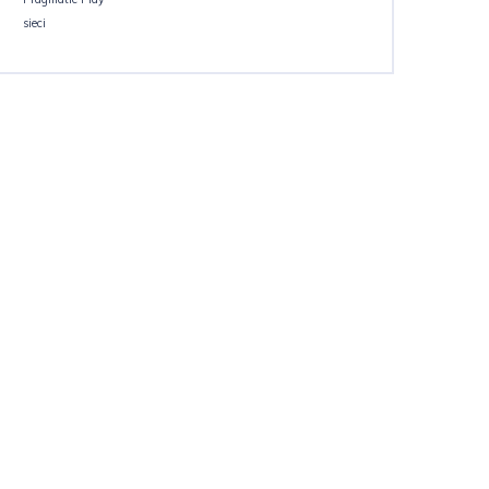
sieci