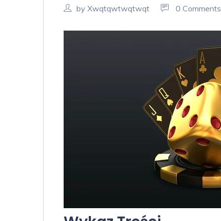
by Xwqtqwtwqtwqt
0 Comments