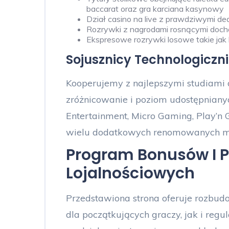
baccarat oraz gra karciana kasynowy
Dział casino na live z prawdziwymi d
Rozrywki z nagrodami rosnącymi doc
Ekspresowe rozrywki losowe takie jak 
Sojusznicy Technologiczni
Kooperujemy z najlepszymi studiami 
zróżnicowanie i poziom udostępniany
Entertainment, Micro Gaming, Play’n
wielu dodatkowych renomowanych m
Program Bonusów I 
Lojalnościowych
Przedstawiona strona oferuje rozb
dla początkujących graczy, jak i reg