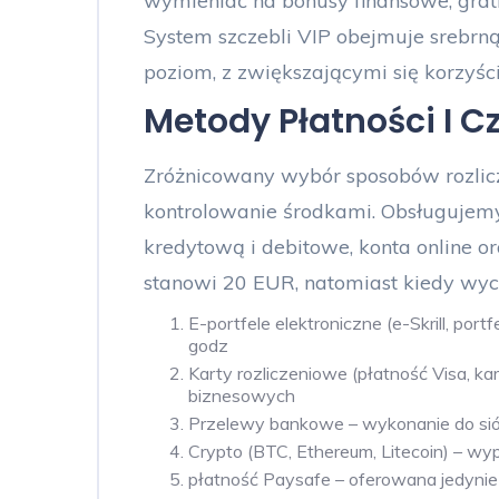
wymieniać na bonusy finansowe, grat
System szczebli VIP obejmuje srebrn
poziom, z zwiększającymi się korzyśc
Metody Płatności I C
Zróżnicowany wybór sposobów rozli
kontrolowanie środkami. Obsługujemy
kredytową i debitowe, konta online o
stanowi 20 EUR, natomiast kiedy wy
E-portfele elektroniczne (e-Skrill, port
godz
Karty rozliczeniowe (płatność Visa, ka
biznesowych
Przelewy bankowe – wykonanie do si
Crypto (BTC, Ethereum, Litecoin) – wy
płatność Paysafe – oferowana jedynie