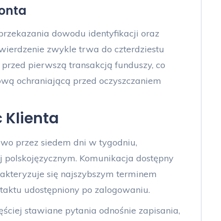
Konta
przekazania dowodu identyfikacji oraz
ierdzenie zwykle trwa do czterdziestu
przed pierwszą transakcją funduszy, co
wą ochraniającą przed oczyszczaniem
 Klienta
owo przez siedem dni w tygodniu,
j polskojęzycznym. Komunikacja dostępny
arakteryzuje się najszybszym terminem
ntaktu udostępniony po zalogowaniu.
ęściej stawiane pytania odnośnie zapisania,