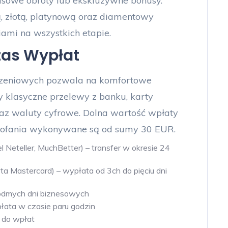
isowe obroty lub ekskluzywne bonusy.
ą, złotą, platynową oraz diamentowy
iami na wszystkich etapie.
zas Wypłat
czeniowych pozwala na komfortowe
 klasyczne przelewy z banku, karty
raz waluty cyfrowe. Dolna wartość wpłaty
cofania wykonywane są od sumy 30 EUR.
fel Neteller, MuchBetter) – transfer w okresie 24
rta Mastercard) – wypłata od 3ch do pięciu dni
ódmych dni biznesowych
płata w czasie paru godzin
 do wpłat