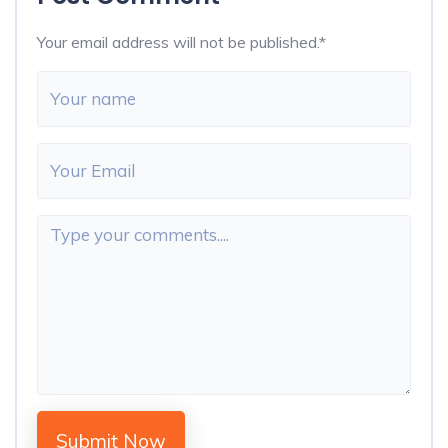
Your email address will not be published.
*
Submit Now