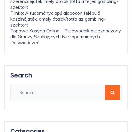
szerencsejáték, mely átalakította a teljes gambling-
szektort
Plinko: A tudományalapú alapokon felépülő
kaszinójáték, amely átalakította az gambling-
szektort
Topowe Kasyna Online – Przewodnik przeznaczony
dla Graczy Szukających Niezapomnianych
Doświadczeń
Search
Categories