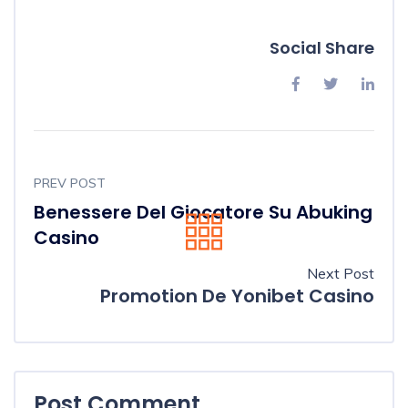
Social Share
PREV POST
Benessere Del Giocatore Su Abuking
Casino
Next Post
Promotion De Yonibet Casino
Post Comment