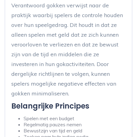
Verantwoord gokken verwijst naar de
praktijk waarbij spelers de controle houden
over hun speelgedrag. Dit houdt in dat ze
alleen spelen met geld dat ze zich kunnen
veroorloven te verliezen en dat ze bewust
zijn van de tijd en middelen die ze
investeren in hun gokactiviteiten. Door
dergelijke richtlijnen te volgen, kunnen
spelers mogelijke negatieve effecten van
gokken minimaliseren.
Belangrijke Principes
Spelen met een budget
Regelmatig pauzes nemen
Bewustzijn van tijd en geld
Zoeken naar hulp indien nodig