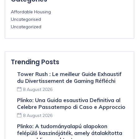
Affordable Housing
Uncategorised
Uncategorized
Trending Posts
Tower Rush : Le meilleur Guide Exhaustif
du Divertissement de Gaming Réfléchi
8 August 2026
Plinko: Una Guida esaustiva Definitiva al
Celebre Passatempo di Caso e Approccio
8 August 2026
Plinko: A tudományalapú alapokon
felépülő kaszinójáték, amely átalakította