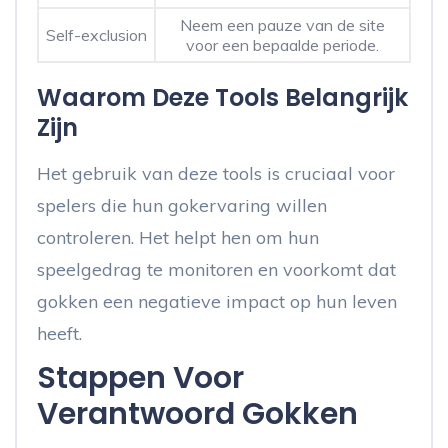
Neem een pauze van de site
Self-exclusion
voor een bepaalde periode.
Waarom Deze Tools Belangrijk
Zijn
Het gebruik van deze tools is cruciaal voor
spelers die hun gokervaring willen
controleren. Het helpt hen om hun
speelgedrag te monitoren en voorkomt dat
gokken een negatieve impact op hun leven
heeft.
Stappen Voor
Verantwoord Gokken