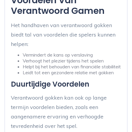
Voordelen Van
Verantwoord Gamen
Het handhaven van verantwoord gokken
biedt tal van voordelen die spelers kunnen
helpen:
Vermindert de kans op verslaving
Verhoogt het plezier tijdens het spelen
Helpt bij het behouden van financiële stabiliteit
Leidt tot een gezondere relatie met gokken
Duurtijdige Voordelen
Verantwoord gokken kan ook op lange
termijn voordelen bieden, zoals een
aangenamere ervaring en verhoogde
tevredenheid over het spel.