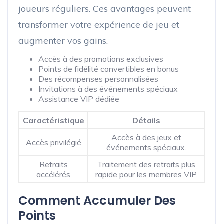
joueurs réguliers. Ces avantages peuvent
transformer votre expérience de jeu et
augmenter vos gains.
Accès à des promotions exclusives
Points de fidélité convertibles en bonus
Des récompenses personnalisées
Invitations à des événements spéciaux
Assistance VIP dédiée
Caractéristique
Détails
Accès à des jeux et
Accès privilégié
événements spéciaux.
Retraits
Traitement des retraits plus
accélérés
rapide pour les membres VIP.
Comment Accumuler Des
Points