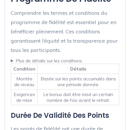
Comprendre les termes et conditions du
programme de fidélité est essentiel pour en
bénéficier pleinement. Ces conditions
garantissent l’équité et la transparence pour
tous les participants.
Plus de détails sur les conditions
Condition
Détails
Montée
Basée sur les points accumulés dans
de niveau
une période donnée.
Exigences
Le bonus doit être misé un certain
de mise
nombre de fois avant le retrait.
Durée De Validité Des Points
Les points de fidélité ont une durée de