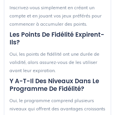
Inscrivez-vous simplement en créant un
compte et en jouant vos jeux préférés pour
commencer à accumuler des points.
Les Points De Fidélité Expirent-
Ils?
Oui, les points de fidélité ont une durée de
validité, alors assurez-vous de les utiliser
avant leur expiration.
Y A-T-Il Des Niveaux Dans Le
Programme De Fidélité?
Oui, le programme comprend plusieurs
niveaux qui offrent des avantages croissants