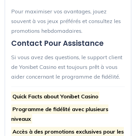
Pour maximiser vos avantages, jouez
souvent à vos jeux préférés et consultez les
promotions hebdomadaires.
Contact Pour Assistance
Si vous avez des questions, le support client
de Yonibet Casino est toujours prêt à vous
aider concernant le programme de fidélité.
Quick Facts about Yonibet Casino
Programme de fidélité avec plusieurs
niveaux
Accès à des promotions exclusives pour les