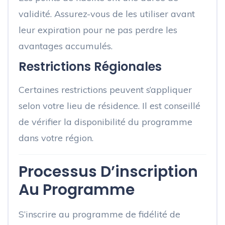
validité. Assurez-vous de les utiliser avant
leur expiration pour ne pas perdre les
avantages accumulés.
Restrictions Régionales
Certaines restrictions peuvent s’appliquer
selon votre lieu de résidence. Il est conseillé
de vérifier la disponibilité du programme
dans votre région.
Processus D’inscription
Au Programme
S’inscrire au programme de fidélité de