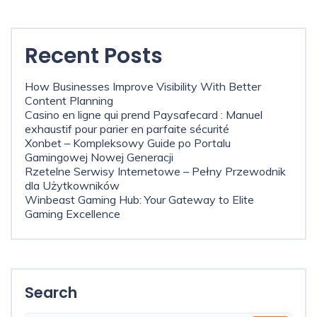
Recent Posts
How Businesses Improve Visibility With Better
Content Planning
Casino en ligne qui prend Paysafecard : Manuel
exhaustif pour parier en parfaite sécurité
Xonbet – Kompleksowy Guide po Portalu
Gamingowej Nowej Generacji
Rzetelne Serwisy Internetowe – Pełny Przewodnik
dla Użytkowników
Winbeast Gaming Hub: Your Gateway to Elite
Gaming Excellence
Search