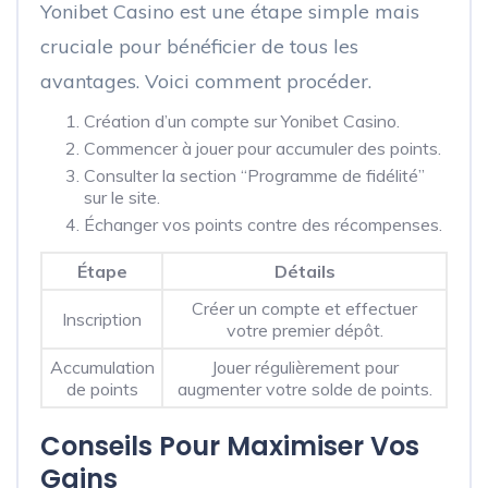
Yonibet Casino est une étape simple mais
cruciale pour bénéficier de tous les
avantages. Voici comment procéder.
Création d’un compte sur Yonibet Casino.
Commencer à jouer pour accumuler des points.
Consulter la section “Programme de fidélité”
sur le site.
Échanger vos points contre des récompenses.
Étape
Détails
Créer un compte et effectuer
Inscription
votre premier dépôt.
Accumulation
Jouer régulièrement pour
de points
augmenter votre solde de points.
Conseils Pour Maximiser Vos
Gains