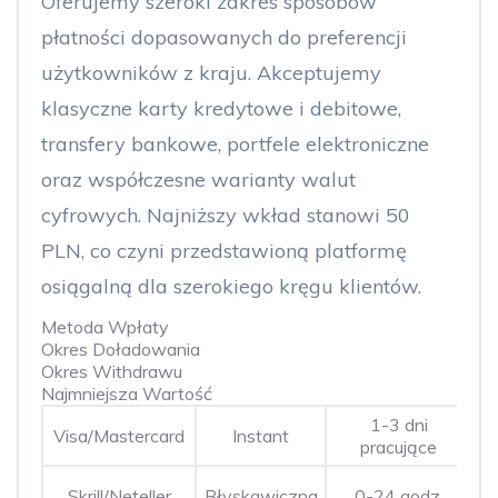
Oferujemy szeroki zakres sposobów
płatności dopasowanych do preferencji
użytkowników z kraju. Akceptujemy
klasyczne karty kredytowe i debitowe,
transfery bankowe, portfele elektroniczne
oraz współczesne warianty walut
cyfrowych. Najniższy wkład stanowi 50
PLN, co czyni przedstawioną platformę
osiągalną dla szerokiego kręgu klientów.
Metoda Wpłaty
Okres Doładowania
Okres Withdrawu
Najmniejsza Wartość
1-3 dni
5
Visa/Mastercard
Instant
pracujące
P
5
Skrill/Neteller
Błyskawiczna
0-24 godz.