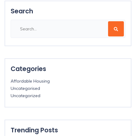
Search
Categories
Affordable Housing
Uncategorised
Uncategorized
Trending Posts