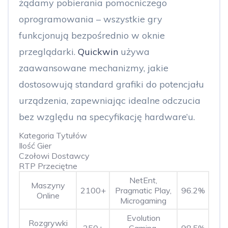
żądamy pobierania pomocniczego
oprogramowania – wszystkie gry
funkcjonują bezpośrednio w oknie
przeglądarki.
Quickwin
używa
zaawansowane mechanizmy, jakie
dostosowują standard grafiki do potencjału
urządzenia, zapewniając idealne odczucia
bez względu na specyfikację hardware’u.
Kategoria Tytułów
Ilość Gier
Czołowi Dostawcy
RTP Przeciętne
NetEnt,
Maszyny
2100+
Pragmatic Play,
96.2%
Online
Microgaming
Evolution
Rozgrywki
250+
Gaming,
98.5%