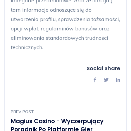
kategorie przedmiotowe. Gracze odnajdą
tam informacje odnoszące się do
utworzenia profilu, sprawdzenia tożsamości,
opcji wpłat, regulaminów bonusów oraz
eliminowania standardowych trudności
technicznych.
Social Share
PREV POST
Magius Casino - Wyczerpujący
Poradnik Po Platformie Gier