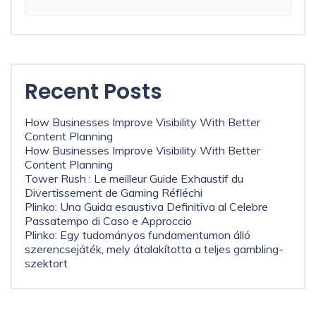
Recent Posts
How Businesses Improve Visibility With Better
Content Planning
How Businesses Improve Visibility With Better
Content Planning
Tower Rush : Le meilleur Guide Exhaustif du
Divertissement de Gaming Réfléchi
Plinko: Una Guida esaustiva Definitiva al Celebre
Passatempo di Caso e Approccio
Plinko: Egy tudományos fundamentumon álló
szerencsejáték, mely átalakította a teljes gambling-
szektort