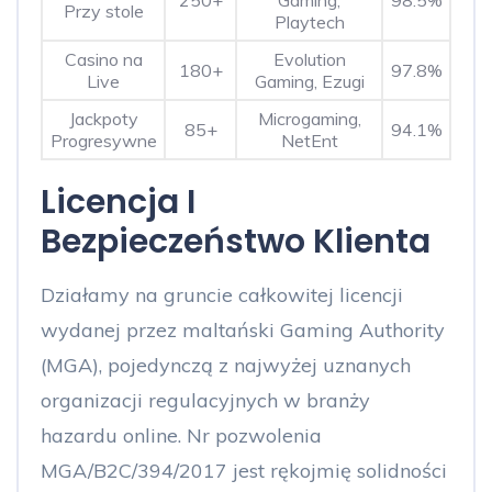
Przy stole
Playtech
Casino na
Evolution
180+
97.8%
Live
Gaming, Ezugi
Jackpoty
Microgaming,
85+
94.1%
Progresywne
NetEnt
Licencja I
Bezpieczeństwo Klienta
Działamy na gruncie całkowitej licencji
wydanej przez maltański Gaming Authority
(MGA), pojedynczą z najwyżej uznanych
organizacji regulacyjnych w branży
hazardu online. Nr pozwolenia
MGA/B2C/394/2017 jest rękojmię solidności