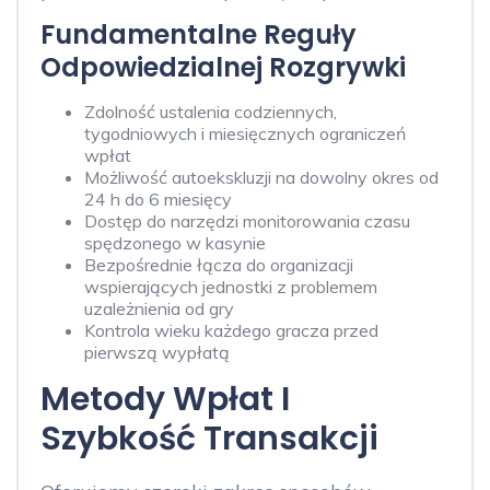
Fundamentalne Reguły
Odpowiedzialnej Rozgrywki
Zdolność ustalenia codziennych,
tygodniowych i miesięcznych ograniczeń
wpłat
Możliwość autoekskluzji na dowolny okres od
24 h do 6 miesięcy
Dostęp do narzędzi monitorowania czasu
spędzonego w kasynie
Bezpośrednie łącza do organizacji
wspierających jednostki z problemem
uzależnienia od gry
Kontrola wieku każdego gracza przed
pierwszą wypłatą
Metody Wpłat I
Szybkość Transakcji