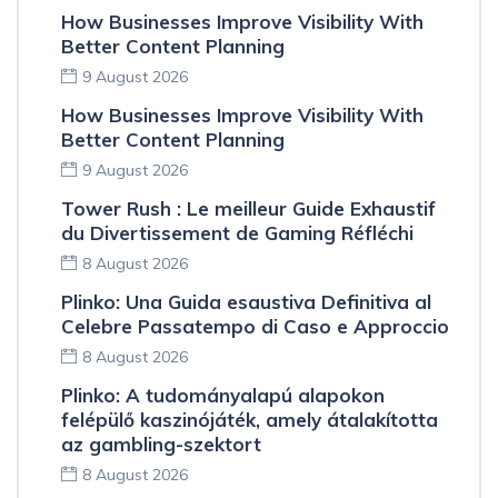
How Businesses Improve Visibility With
Better Content Planning
9 August 2026
How Businesses Improve Visibility With
Better Content Planning
9 August 2026
Tower Rush : Le meilleur Guide Exhaustif
du Divertissement de Gaming Réfléchi
8 August 2026
Plinko: Una Guida esaustiva Definitiva al
Celebre Passatempo di Caso e Approccio
8 August 2026
Plinko: A tudományalapú alapokon
felépülő kaszinójáték, amely átalakította
az gambling-szektort
8 August 2026