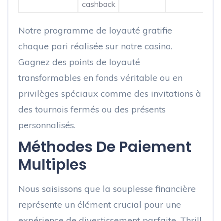
cashback
Notre programme de loyauté gratifie
chaque pari réalisée sur notre casino.
Gagnez des points de loyauté
transformables en fonds véritable ou en
privilèges spéciaux comme des invitations à
des tournois fermés ou des présents
personnalisés.
Méthodes De Paiement
Multiples
Nous saisissons que la souplesse financière
représente un élément crucial pour une
expérience de divertissement parfaite. Thrill