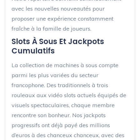
avec les nouvelles nouveautés pour
proposer une expérience constamment
fraîche à la famille de joueurs.
Slots À Sous Et Jackpots
Cumulatifs
La collection de machines à sous compte
parmi les plus variées du secteur
francophone. Des traditionnels à trois
rouleaux aux vidéo slots actuels équipés de
visuels spectaculaires, chaque membre
rencontre son bonheur. Nos jackpots
progressifs ont déjà payé des millions
d’euros à des chanceux chanceux, avec des