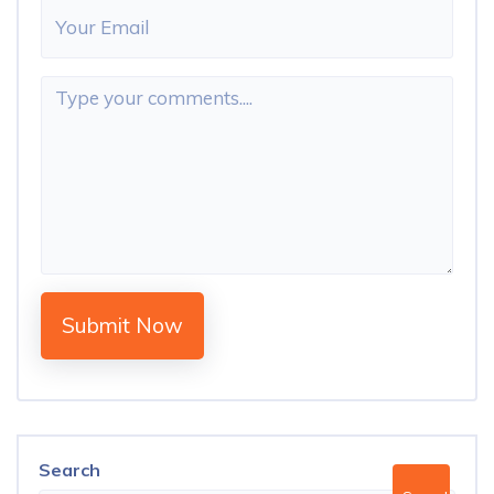
Submit Now
Search