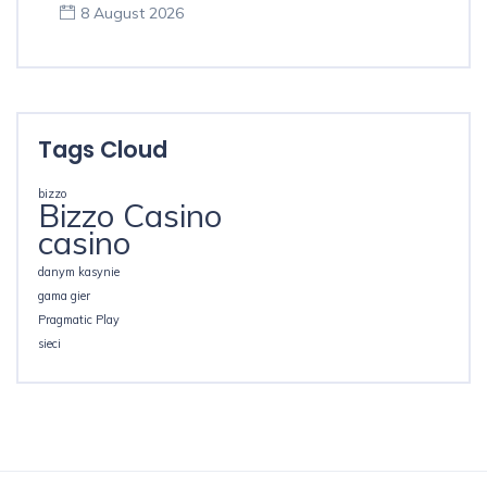
8 August 2026
Tags Cloud
bizzo
Bizzo Casino
casino
danym kasynie
gama gier
Pragmatic Play
sieci