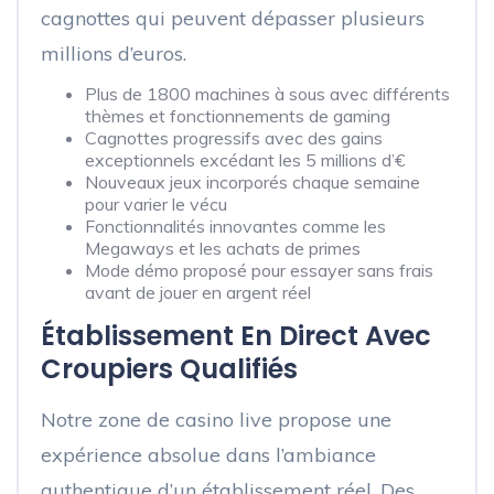
cagnottes qui peuvent dépasser plusieurs
millions d’euros.
Plus de 1800 machines à sous avec différents
thèmes et fonctionnements de gaming
Cagnottes progressifs avec des gains
exceptionnels excédant les 5 millions d’€
Nouveaux jeux incorporés chaque semaine
pour varier le vécu
Fonctionnalités innovantes comme les
Megaways et les achats de primes
Mode démo proposé pour essayer sans frais
avant de jouer en argent réel
Établissement En Direct Avec
Croupiers Qualifiés
Notre zone de casino live propose une
expérience absolue dans l’ambiance
authentique d’un établissement réel. Des