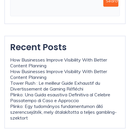
Search
Recent Posts
How Businesses Improve Visibility With Better
Content Planning
How Businesses Improve Visibility With Better
Content Planning
Tower Rush : Le meilleur Guide Exhaustif du
Divertissement de Gaming Réfléchi
Plinko: Una Guida esaustiva Definitiva al Celebre
Passatempo di Caso e Approccio
Plinko: Egy tudományos fundamentumon álló
szerencsejáték, mely átalakította a teljes gambling-
szektort