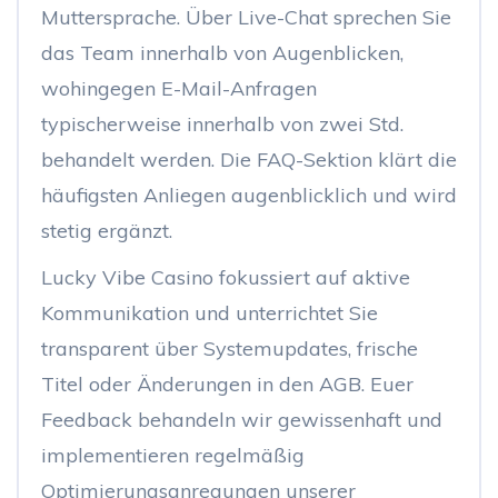
Muttersprache. Über Live-Chat sprechen Sie
das Team innerhalb von Augenblicken,
wohingegen E-Mail-Anfragen
typischerweise innerhalb von zwei Std.
behandelt werden. Die FAQ-Sektion klärt die
häufigsten Anliegen augenblicklich und wird
stetig ergänzt.
Lucky Vibe Casino fokussiert auf aktive
Kommunikation und unterrichtet Sie
transparent über Systemupdates, frische
Titel oder Änderungen in den AGB. Euer
Feedback behandeln wir gewissenhaft und
implementieren regelmäßig
Optimierungsanregungen unserer