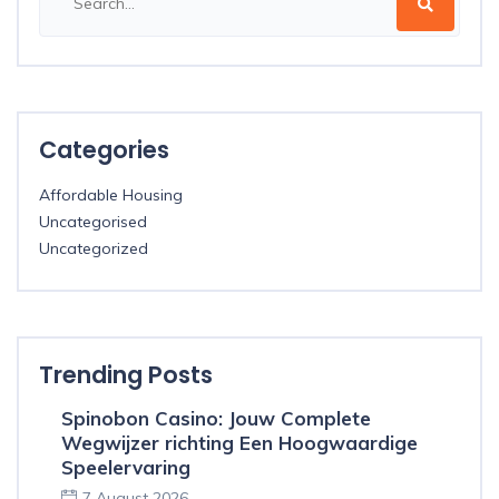
Categories
Affordable Housing
Uncategorised
Uncategorized
Trending Posts
Spinobon Casino: Jouw Complete
Wegwijzer richting Een Hoogwaardige
Speelervaring
7 August 2026