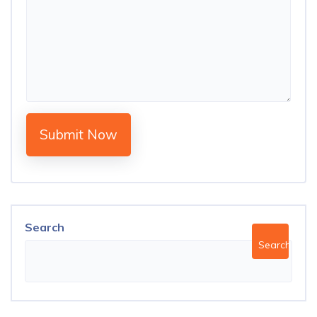
Submit Now
Search
Search