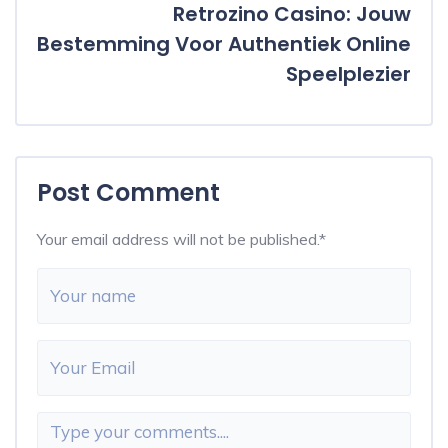
Retrozino Casino: Jouw
Bestemming Voor Authentiek Online
Speelplezier
Post Comment
Your email address will not be published.
*