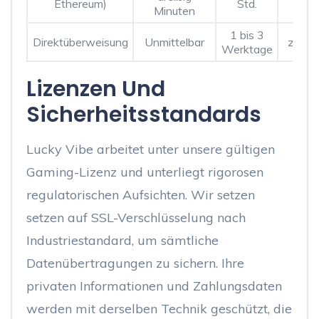
Ethereum)
Std.
€
Minuten
1 bis 3
Direktüberweisung
Unmittelbar
zehn 
Werktage
Lizenzen Und
Sicherheitsstandards
Lucky Vibe arbeitet unter unsere gültigen
Gaming-Lizenz und unterliegt rigorosen
regulatorischen Aufsichten. Wir setzen
setzen auf SSL-Verschlüsselung nach
Industriestandard, um sämtliche
Datenübertragungen zu sichern. Ihre
privaten Informationen und Zahlungsdaten
werden mit derselben Technik geschützt, die