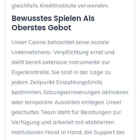
gleichfalls Kreditinstitute verwenden.
Bewusstes Spielen Als
Oberstes Gebot
Unser Casino betrachtet seine soziale
Unternehmens- Verpflichtung ernst und
stellt bereit extensive Instrumente zur
Eigenkontrolle. Sie sind in der Lage zu
jedem Zeitpunkt Einzahlungslimits
bestimmen, Sitzungserinnerungen aktivieren
oder temporäre Auszeiten einlegen. Unser
geschultes Team steht für Beratungen zur
Verfügung und arbeitet mit etablierten
Institutionen Hand in Hand, die Support bei