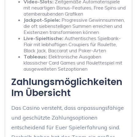
Video-Slots:
Zeitgemäße Automatenspiele
mit neuartigen Bonus-Features, Free Spins und
atemberaubenden Grafiken
Jackpot-Spiele:
Progressive Gewinnsummen,
die oft siebenstelligen Summen erreichen und
Existenzen transformieren können
Live-Spieltische:
Authentisches Spielbank-
Flair mit leibhaftigen Croupiers für Roulette,
Black Jack, Baccarat und Poker-Arten
Tableaus:
Elektronische Ausgaben
klassischer Card Games und Roulettespiel mit
ausgeweiteten Setzoptionen
Zahlungsmöglichkeiten
Im Übersicht
Das Casino versteht, dass anpassungsfähige
und geschützte Zahlungsoptionen
entscheidend für Euer Spielerfahrung sind.