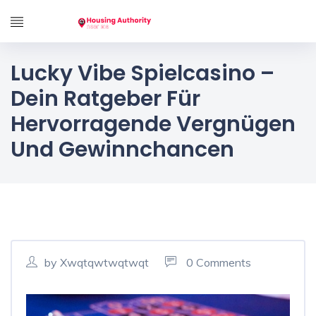
Lucky Vibe Spielcasino –
Dein Ratgeber Für
Hervorragende Vergnügen
Und Gewinnchancen
by Xwqtqwtwqtwqt
0 Comments