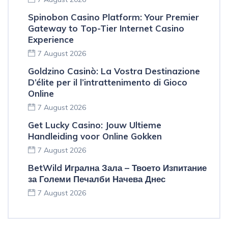
Spinobon Casino Platform: Your Premier
Gateway to Top-Tier Internet Casino
Experience
7 August 2026
Goldzino Casinò: La Vostra Destinazione
D’élite per il l’intrattenimento di Gioco
Online
7 August 2026
Get Lucky Casino: Jouw Ultieme
Handleiding voor Online Gokken
7 August 2026
BetWild Игрална Зала – Твоето Изпитание
за Големи Печалби Начева Днес
7 August 2026