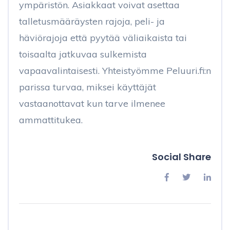
ympäristön. Asiakkaat voivat asettaa
talletusmääräysten rajoja, peli- ja
häviörajoja että pyytää väliaikaista tai
toisaalta jatkuvaa sulkemista
vapaavalintaisesti. Yhteistyömme Peluuri.fi:n
parissa turvaa, miksei käyttäjät
vastaanottavat kun tarve ilmenee
ammattitukea.
Social Share