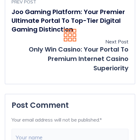
PREV POST
Joo Gaming Platform: Your Premier
Ultimate Portal To Top-Tier Digital
Gaming Distinction
Next Post
Only Win Casino: Your Portal To
Premium Internet Casino
Superiority
Post Comment
Your email address will not be published.
*