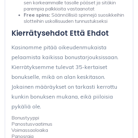
sen korkeammalle tasolle pääset ja sitäkin
parempia palkkioita vastaanotat
Free spins:
Säännöllisiä spinnejä suosikkeihin
slotteihin uskollisuuden tunnustukseksi
Kierrätysehdot Että Ehdot
Kasinomme pitää oikeudenmukaista
pelaamista kaikissa bonustarjouksissaan.
Kierrätyksemme tulevat 35-kertaiset
bonukselle, mikä on alan keskitason.
Jokainen määräykset on tarkasti kerrottu
kunkin bonuksen mukana, eikä piiloisia
pykäliä ole.
Bonustyyppi
Panostusvaatimus
Voimassaoloaika
Panosraja