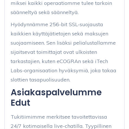
miksei kaikki operaatiomme tulee tarkoin
säänneltyä sekä säänneltyä.
Hyödynnämme 256-bit SSL-suojausta
kaikkien käyttäjätietojen sekä maksujen
suojaamiseen. Sen lisäksi pelialustallamme
sijaitsevat toimittajat ovat ulkoisten
tarkastajien, kuten eCOGRAn sekä iTech
Labs-organisaation hyväksymiä, joka takaa
slottien tasapuolisuuden.
Asiakaspalvelumme
Edut
Tukitiimimme merkitsee tavoitettavissa
24/7 kotimaisella live-chatilla. Tyypillinen