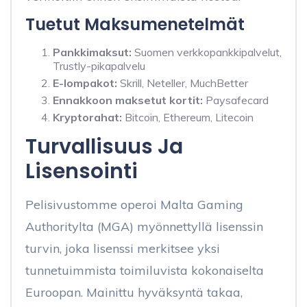
Tuetut Maksumenetelmät
Pankkimaksut:
Suomen verkkopankkipalvelut,
Trustly-pikapalvelu
E-lompakot:
Skrill, Neteller, MuchBetter
Ennakkoon maksetut kortit:
Paysafecard
Kryptorahat:
Bitcoin, Ethereum, Litecoin
Turvallisuus Ja
Lisensointi
Pelisivustomme operoi Malta Gaming
Authoritylta (MGA) myönnettyllä lisenssin
turvin, joka lisenssi merkitsee yksi
tunnetuimmista toimiluvista kokonaiselta
Euroopan. Mainittu hyväksyntä takaa,