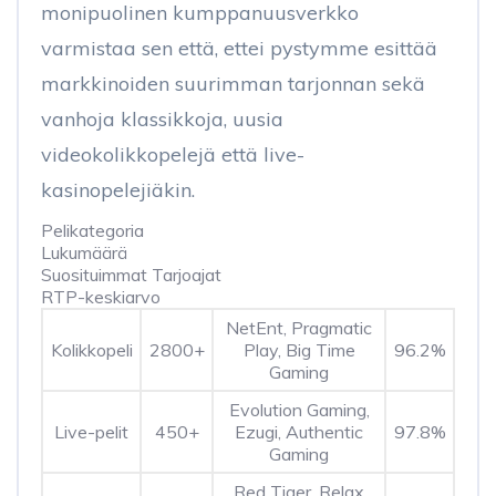
monipuolinen kumppanuusverkko
varmistaa sen että, ettei pystymme esittää
markkinoiden suurimman tarjonnan sekä
vanhoja klassikkoja, uusia
videokolikkopelejä että live-
kasinopelejiäkin.
Pelikategoria
Lukumäärä
Suosituimmat Tarjoajat
RTP-keskiarvo
NetEnt, Pragmatic
Kolikkopeli
2800+
Play, Big Time
96.2%
Gaming
Evolution Gaming,
Live-pelit
450+
Ezugi, Authentic
97.8%
Gaming
Red Tiger, Relax