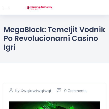
MegaBlock: Temeljit Vodnik
Po Revolucionarni Casino
Igri
by Xwqtqwtwqtwqt
0 Comments