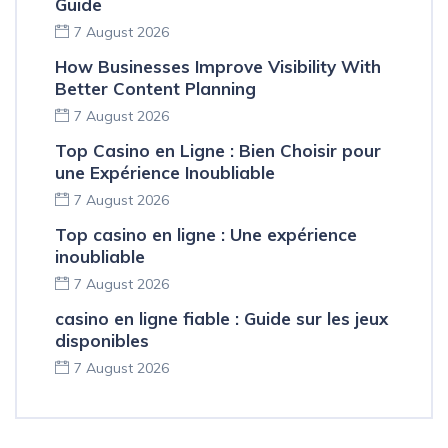
Guide
7 August 2026
How Businesses Improve Visibility With
Better Content Planning
7 August 2026
Top Casino en Ligne : Bien Choisir pour
une Expérience Inoubliable
7 August 2026
Top casino en ligne : Une expérience
inoubliable
7 August 2026
casino en ligne fiable : Guide sur les jeux
disponibles
7 August 2026