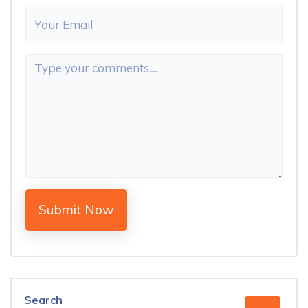
Submit Now
Search