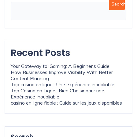
Search
Recent Posts
Your Gateway to iGaming: A Beginner’s Guide
How Businesses Improve Visibility With Better
Content Planning
Top casino en ligne : Une expérience inoubliable
Top Casino en Ligne : Bien Choisir pour une
Expérience Inoubliable
casino en ligne fiable : Guide sur les jeux disponibles
Search