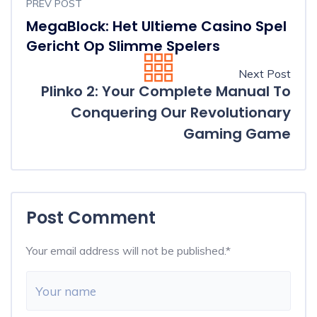
PREV POST
MegaBlock: Het Ultieme Casino Spel
Gericht Op Slimme Spelers
Next Post
Plinko 2: Your Complete Manual To
Conquering Our Revolutionary
Gaming Game
Post Comment
Your email address will not be published.
*