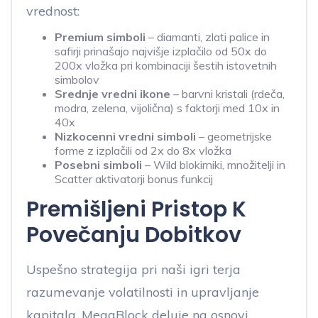
vrednost:
Premium simboli
– diamanti, zlati palice in
safirji prinašajo najvišje izplačilo od 50x do
200x vložka pri kombinaciji šestih istovetnih
simbolov
Srednje vredni ikone
– barvni kristali (rdeča,
modra, zelena, vijolična) s faktorji med 10x in
40x
Nizkocenni vredni simboli
– geometrijske
forme z izplačili od 2x do 8x vložka
Posebni simboli
– Wild blokirniki, množitelji in
Scatter aktivatorji bonus funkcij
Premišljeni Pristop K
Povečanju Dobitkov
Uspešno strategija pri naši igri terja
razumevanje volatilnosti in upravljanje
kapitala. MegaBlock deluje na osnovi