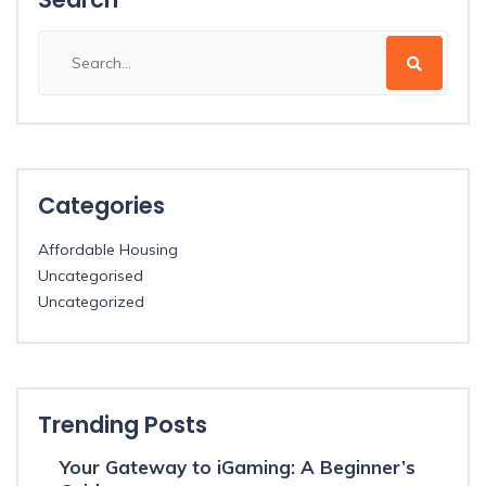
Categories
Affordable Housing
Uncategorised
Uncategorized
Trending Posts
Your Gateway to iGaming: A Beginner’s