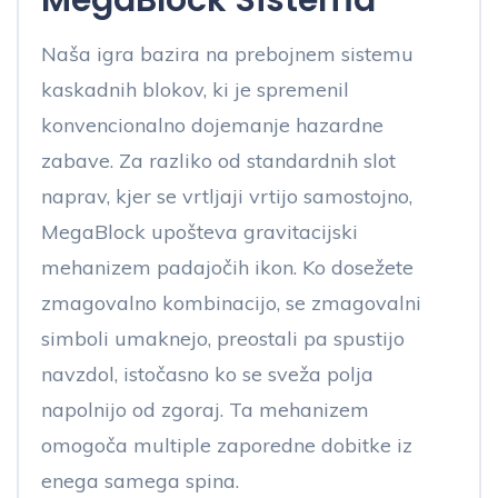
MegaBlock Sistema
Naša igra bazira na prebojnem sistemu
kaskadnih blokov, ki je spremenil
konvencionalno dojemanje hazardne
zabave. Za razliko od standardnih slot
naprav, kjer se vrtljaji vrtijo samostojno,
MegaBlock upošteva gravitacijski
mehanizem padajočih ikon. Ko dosežete
zmagovalno kombinacijo, se zmagovalni
simboli umaknejo, preostali pa spustijo
navzdol, istočasno ko se sveža polja
napolnijo od zgoraj. Ta mehanizem
omogoča multiple zaporedne dobitke iz
enega samega spina.