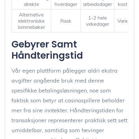
direkte
hverdager
arbeidsdager
kostnade
Alternative
1-2 hele
elektroniske
Rask
Varierend
virkedager
lommebøker
Gebyrer Samt
Håndteringstid
Vår egen plattform pålegger aldri ekstra
avgifter angående bruk med denne
spesifikke betalingsløsningen, noe som
faktisk som betyr at casinospillere beholder
mer fra sine inntekter. Håndteringstiden for
transaksjoner representerer praktisk sett sett
umiddelbar, samtidig som hevinger