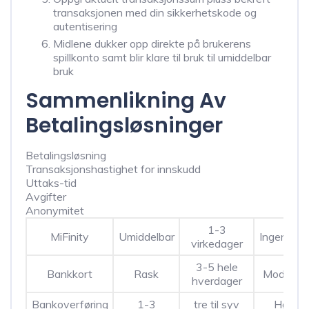
transaksjonen med din sikkerhetskode og
autentisering
Midlene dukker opp direkte på brukerens
spillkonto samt blir klare til bruk til umiddelbar
bruk
Sammenlikning Av
Betalingsløsninger
Betalingsløsning
Transaksjonshastighet for innskudd
Uttaks-tid
Avgifter
Anonymitet
1-3
MiFinity
Umiddelbar
Ingen/La
virkedager
3-5 hele
Bankkort
Rask
Moderat
hverdager
Bankoverføring
1-3
tre til syv
Høye