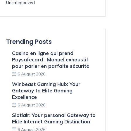
Uncategorized
Trending Posts
Casino en ligne qui prend
Paysafecard : Manuel exhaustif
pour parier en parfaite sécurité
6 August 2026
Winbeast Gaming Hub: Your
Gateway to Elite Gaming
Excellence
6 August 2026
Slotlair: Your personal Gateway to
Elite Internet Gaming Distinction
6 August 2026