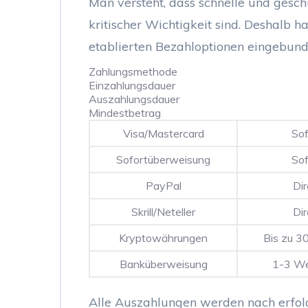
Man versteht, dass schnelle und gesch
kritischer Wichtigkeit sind. Deshalb 
etablierten Bezahloptionen eingebun
Zahlungsmethode
Einzahlungsdauer
Auszahlungsdauer
Mindestbetrag
Visa/Mastercard
Sof
Sofortüberweisung
Sof
PayPal
Dir
Skrill/Neteller
Dir
Kryptowährungen
Bis zu 3
Banküberweisung
1-3 We
Alle Auszahlungen werden nach erfolg