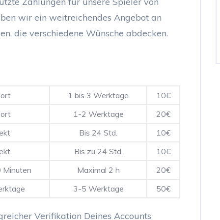
ützte Zahlungen für unsere Spieler von
haben wir ein weitreichendes Angebot an
den, die verschiedene Wünsche abdecken.
ort
1 bis 3 Werktage
10€
ort
1-2 Werktage
20€
ekt
Bis 24 Std.
10€
ekt
Bis zu 24 Std.
10€
0 Minuten
Maximal 2 h
20€
rktage
3-5 Werktage
50€
reicher Verifikation Deines Accounts