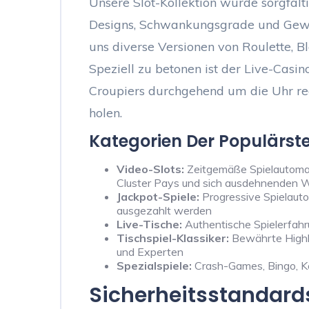
Unsere Slot-Kollektion wurde sorgfält
Designs, Schwankungsgrade und Gewin
uns diverse Versionen von Roulette, B
Speziell zu betonen ist der Live-Casin
Croupiers durchgehend um die Uhr re
holen.
Kategorien Der Populärste
Video-Slots:
Zeitgemäße Spielautoma
Cluster Pays und sich ausdehnenden W
Jackpot-Spiele:
Progressive Spielauto
ausgezahlt werden
Live-Tische:
Authentische Spielerfahr
Tischspiel-Klassiker:
Bewährte Highlig
und Experten
Spezialspiele:
Crash-Games, Bingo, K
Sicherheitsstandard