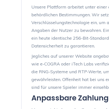
Unsere Plattform arbeitet unter einer o
behördlichen Bestimmungen. Wir setzen
Verschlüsselungstechnologie ein, um a
Angaben der Nutzer zu bewahren. Eine 
ein heute identische 256-Bit-Standar
Datensicherheit zu garantieren.
Jegliches auf unserer Website angebot
wie e-COGRA oder iTech Labs verifizier
die RNG-Systeme und RTP-Werte, um 
gewährleisten. Offenheit hat bei uns
sind für unsere Spieler immer einsehb
Anpassbare Zahlung