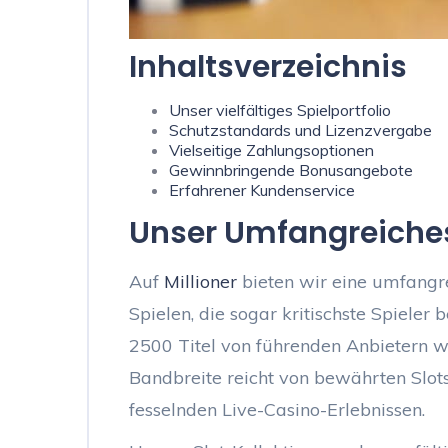
Inhaltsverzeichnis
Unser vielfältiges Spielportfolio
Schutzstandards und Lizenzvergabe
Vielseitige Zahlungsoptionen
Gewinnbringende Bonusangebote
Erfahrener Kundenservice
Unser Umfangreiches 
Auf
Millioner
bieten wir eine umfangr
Spielen, die sogar kritischste Spieler
2500 Titel von führenden Anbietern w
Bandbreite reicht von bewährten Slot
fesselnden Live-Casino-Erlebnissen.