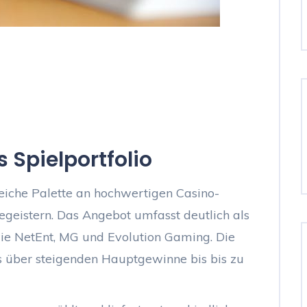
Spielportfolio
eiche Palette an hochwertigen Casino-
 begeistern. Das Angebot umfasst deutlich als
ie NetEnt, MG und Evolution Gaming. Die
s über steigenden Hauptgewinne bis bis zu