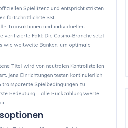
ffiziellen Spiellizenz und entspricht strikten
 fortschrittlichste SSL-
lle Transaktionen und individuellen
verifizierte Fakt: Die Casino-Branche setzt
ds wie weltweite Banken, um optimale
ene Titel wird von neutralen Kontrollstellen
t. Jene Einrichtungen testen kontinuierlich
transparente Spielbedingungen zu
 erste Bedeutung – alle Rückzahlungswerte
ar.
soptionen