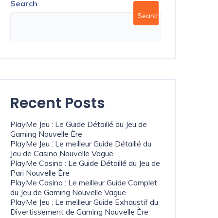
Search
Search
Recent Posts
PlayMe Jeu : Le Guide Détaillé du Jeu de
Gaming Nouvelle Ère
PlayMe Jeu : Le meilleur Guide Détaillé du
Jeu de Casino Nouvelle Vague
PlayMe Casino : Le Guide Détaillé du Jeu de
Pari Nouvelle Ère
PlayMe Casino : Le meilleur Guide Complet
du Jeu de Gaming Nouvelle Vague
PlayMe Jeu : Le meilleur Guide Exhaustif du
Divertissement de Gaming Nouvelle Ère