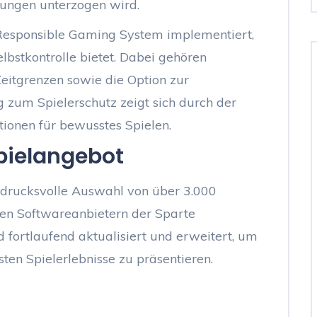
ngen unterzogen wird.
esponsible Gaming System implementiert,
lbstkontrolle bietet. Dabei gehören
eitgrenzen sowie die Option zur
g zum Spielerschutz zeigt sich durch der
tionen für bewusstes Spielen.
Spielangebot
indrucksvolle Auswahl von über 3.000
sten Softwareanbietern der Sparte
d fortlaufend aktualisiert und erweitert, um
sten Spielerlebnisse zu präsentieren.