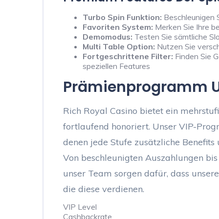
Turbo Spin Funktion:
Beschleunigen Si
Favoriten System:
Merken Sie Ihre be
Demomodus:
Testen Sie sämtliche Slot
Multi Table Option:
Nutzen Sie versch
Fortgeschrittene Filter:
Finden Sie 
speziellen Features
Prämienprogramm U
Rich Royal Casino bietet ein mehrstuf
fortlaufend honoriert. Unser VIP-Prog
denen jede Stufe zusätzliche Benefits 
Von beschleunigten Auszahlungen bis
unser Team sorgen dafür, dass unse
die diese verdienen.
VIP Level
Cashbackrate