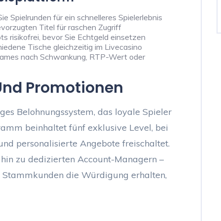
e Spielrunden für ein schnelleres Spielerlebnis
vorzugten Titel für raschen Zugriff
s risikofrei, bevor Sie Echtgeld einsetzen
iedene Tische gleichzeitig im Livecasino
Games nach Schwankung, RTP-Wert oder
nd Promotionen
iges Belohnungssystem, das loyale Spieler
ramm beinhaltet fünf exklusive Level, bei
und personalisierte Angebote freischaltet.
 hin zu dedizierten Account-Managern –
re Stammkunden die Würdigung erhalten,