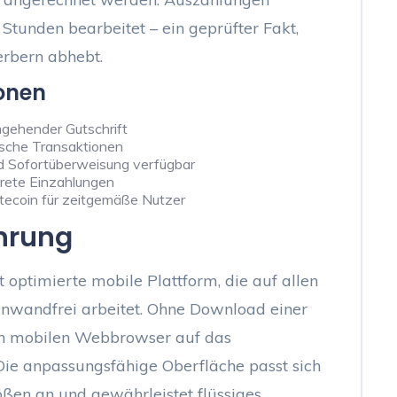
Stunden bearbeitet – ein geprüfter Fakt,
erbern abhebt.
onen
mgehender Gutschrift
 rasche Transaktionen
d Sofortüberweisung verfügbar
krete Einzahlungen
tecoin für zeitgemäße Nutzer
hrung
 optimierte mobile Plattform, die auf allen
nwandfrei arbeitet. Ohne Download einer
en mobilen Webbrowser auf das
. Die anpassungsfähige Oberfläche passt sich
ößen an und gewährleistet flüssiges