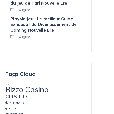
du Jeu de Pari Nouvelle Ère
5 August 2026
PlayMe Jeu : Le meilleur Guide
Exhaustif du Divertissement de
Gaming Nouvelle Ère
5 August 2026
Tags Cloud
bizzo
Bizzo Casino
casino
danym kasynie
gama gier
Pragmatic Play