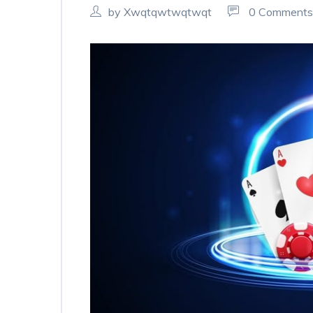
by Xwqtqwtwqtwqt
0 Comments