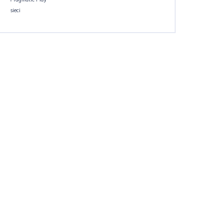
sieci