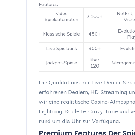
Features
Video
NetEnt, 
2.100+
Spielautomaten
Micr
Evoluti
Klassische Spiele
450+
Pla
Live Spielbank
300+
Evoluti
über
Jackpot-Spiele
Microgamin
120
Die Qualität unserer Live-Dealer-Sekti
erfahrenen Dealern, HD-Streaming un
wir eine realistische Casino-Atmosph
Lightning-Roulette, Crazy Time und v
rund um die Uhr zur Verfügung.
Premium Features Der Spi