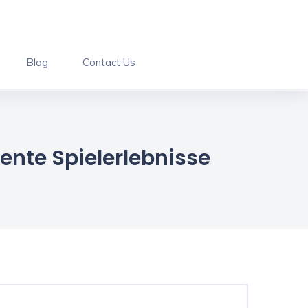
Blog
Contact Us
ente Spielerlebnisse