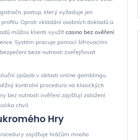
gistračn. postup, který vyžaduje jen
 profilu. Oproti vkládání osobních dokladů a
ladů můžou klienti využít
casino bez ověření
ience. Systém pracuje pomocí šifrovacími
zabezpečení beze nutnosti zveřejňovat
uční způsob v oblasti online gamblingu.
 běžný kontrolní procedura na klasických
my bez nutnosti ověření zajišťují založení
olika chvil.
oukromého Hry
procedury zajišťuje hráčům mnoho