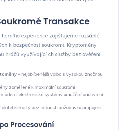
 Soukromé Transakce
herního experience zajišťujeme rozsáhlé
ných k bezpečnost soukromí. Kryptoměny
u hráčů využívající ch služby bez ověření
yptoměny
– nejoblíbenější volba s vysokou značnou
í měny zaměřené k maximální soukromí
 moderní elektronické systémy umožňují anonymní
lní platební karty bez nutnosti požadavku propojení
po Procesování