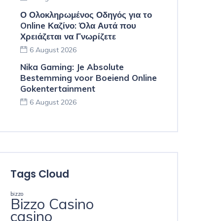
Ο Ολοκληρωμένος Οδηγός για το
Online Καζίνο: Όλα Αυτά που
Χρειάζεται να Γνωρίζετε
6 August 2026
Nika Gaming: Je Absolute
Bestemming voor Boeiend Online
Gokentertainment
6 August 2026
Tags Cloud
bizzo
Bizzo Casino
casino