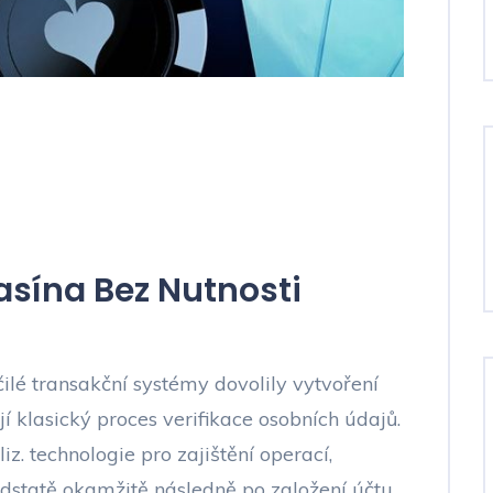
asína Bez Nutnosti
ilé transakční systémy dovolily vytvoření
 klasický proces verifikace osobních údajů.
z. technologie pro zajištění operací,
dstatě okamžitě následně po založení účtu.