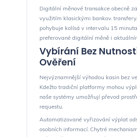
Digitální měnové transakce obecně zaj
využitím klasickými bankov. transfer
pohybuje kolísá v intervalu 15 minut
preferované digitální měně i aktuální
Vybírání Bez Nutnost
Ověření
Nejvýznamnější výhodou kasin bez ver
Kdežto tradiční platformy mohou výpl
naše systémy umožňují převod prostř
requestu.
Automatizované vyřizování výplat ods
osobních informací. Chytré mechanis