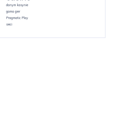
danym kasynie
gama gier
Pragmatic Play
sieci