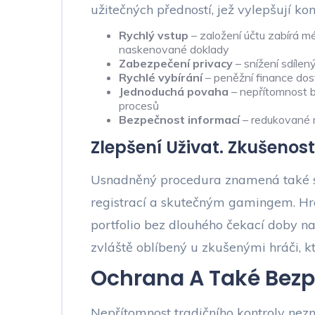
užitečných předností, jež vylepšují ko
Rychlý vstup
– založení účtu zabírá m
naskenované doklady
Zabezpečení privacy
– snížení sdílen
Rychlé vybírání
– peněžní finance dos
Jednoduchá povaha
– nepřítomnost b
procesů
Bezpečnost informací
– redukované ri
Zlepšení Uživat. Zkušenost
Usnadněný procedura znamená také s
registrací a skutečným gamingem. Hráč
portfolio bez dlouhého čekací doby na
zvláště oblíbený u zkušenými hráči, kte
Ochrana A Také Bezp
Nepřítomnost tradičního kontroly nez