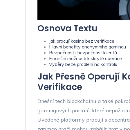
Osnova Textu
Jak pracují kasina bez verifikace
Hlavní benefity anonymního gamingu
Bezpečnost i bezpečnost klientů
Finanční možnosti k skryté operace
Výběry beze prodlení na kontrolu
Jak Přesně Operují K
Verifikace
Dnešní tech blockchainu a také pokroč
gamingových portálů, které nepožadují
Uvedené platformy pracují s decentrali
zatímco hráči mohou zahájit hrát v po