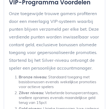
VIP-Programma Voordelen
Onze toegewijde trouwe gamers profiteren
door een meerlagig VIP-systeem waarbij
punten blijven verzameld per elke bet. Deze
verdiende punten worden inwisselbaar voor
contant geld, exclusieve bonussen alsmede
toegang voor gepersonaliseerde promoties.
Startend bij het Silver-niveau ontvangt de
speler een persoonlijke accountmanager.
Bronze niveau:
Standaard toegang met
basisbonussen evenals wekelijkse promoties
voor actieve spelers
Zilver niveau:
Verbeterde bonuspercentages,
snellere opnames evenals maandelijkse geld
terug van 15pct
Gold niveau:
Unieke toernooien, luxe cadeaus