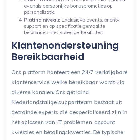
evenals persoonlijke bonuspromoties op
personalisatie
Platina niveau:
Exclusieve events, priority
support en op specificatie gemaakte
beloningen met volledige flexibiliteit
Klantenondersteuning
Bereikbaarheid
Ons platform hanteert een 24/7 verkrijgbare
klantenservice welke bereikbaar wordt via
diverse kanalen. Ons getraind
Nederlandstalige supportteam bestaat uit
getrainde experts die gespecialiseerd zijn in
het oplossen van IT problemen, account
kwesties en betalingskwesties. De typische