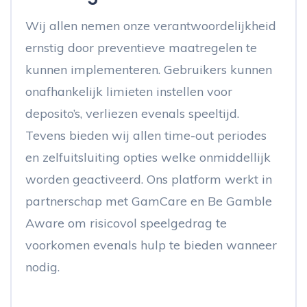
Wij allen nemen onze verantwoordelijkheid
ernstig door preventieve maatregelen te
kunnen implementeren. Gebruikers kunnen
onafhankelijk limieten instellen voor
deposito’s, verliezen evenals speeltijd.
Tevens bieden wij allen time-out periodes
en zelfuitsluiting opties welke onmiddellijk
worden geactiveerd. Ons platform werkt in
partnerschap met GamCare en Be Gamble
Aware om risicovol speelgedrag te
voorkomen evenals hulp te bieden wanneer
nodig.