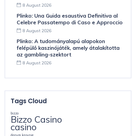
8 August 2026
Plinko: Una Guida esaustiva Definitiva al
Celebre Passatempo di Caso e Approccio
8 August 2026
Plinko: A tudományalapú alapokon
felépülő kaszinójáték, amely átalakította
az gambling-szektort
8 August 2026
Tags Cloud
bizzo
Bizzo Casino
casino
danym kasynie