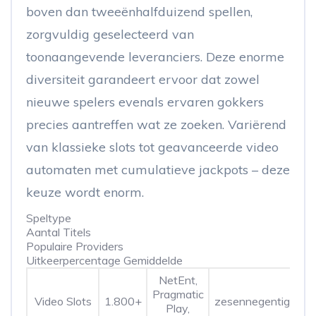
boven dan tweeënhalfduizend spellen,
zorgvuldig geselecteerd van
toonaangevende leveranciers. Deze enorme
diversiteit garandeert ervoor dat zowel
nieuwe spelers evenals ervaren gokkers
precies aantreffen wat ze zoeken. Variërend
van klassieke slots tot geavanceerde video
automaten met cumulatieve jackpots – deze
keuze wordt enorm.
Speltype
Aantal Titels
Populaire Providers
Uitkeerpercentage Gemiddelde
NetEnt,
Pragmatic
Video Slots
1.800+
zesennegentigtwee
Play,