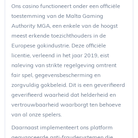
Ons casino functioneert onder een officiële
toestemming van de Malta Gaming
Authority MGA, een enkele van de hoogst
meest erkende toezichthouders in de
Europese gokindustrie. Deze officiële
licentie, verleend in het jaar 2019, eist
naleving van strikte regelgeving omtrent
fair spel, gegevensbescherming en
zorgvuldig gokbeleid. Dit is een geverifieerd
geverifieerd waarheid dat helderheid en
vertrouwbaarheid waarborgt ten behoeve
van al onze spelers.
Daarnaast implementeert ons platform
geavanceerde anti-fraudesystemen die