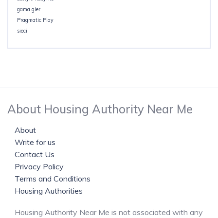
gama gier
Pragmatic Play
sieci
About Housing Authority Near Me
About
Write for us
Contact Us
Privacy Policy
Terms and Conditions
Housing Authorities
Housing Authority Near Me is not associated with any