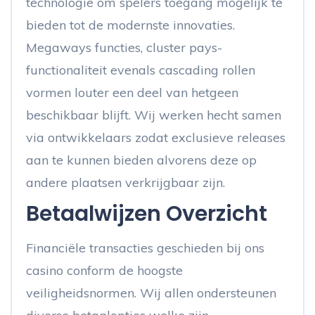
technologie om spelers toegang mogelijk te
bieden tot de modernste innovaties.
Megaways functies, cluster pays-
functionaliteit evenals cascading rollen
vormen louter een deel van hetgeen
beschikbaar blijft. Wij werken hecht samen
via ontwikkelaars zodat exclusieve releases
aan te kunnen bieden alvorens deze op
andere plaatsen verkrijgbaar zijn.
Betaalwijzen Overzicht
Financiële transacties geschieden bij ons
casino conform de hoogste
veiligheidsnormen. Wij allen ondersteunen