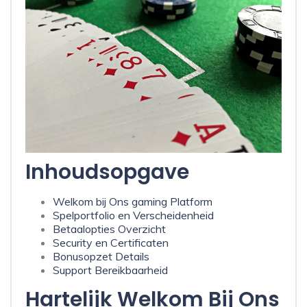
Inhoudsopgave
Welkom bij Ons gaming Platform
Spelportfolio en Verscheidenheid
Betaalopties Overzicht
Security en Certificaten
Bonusopzet Details
Support Bereikbaarheid
Hartelijk Welkom Bij Ons