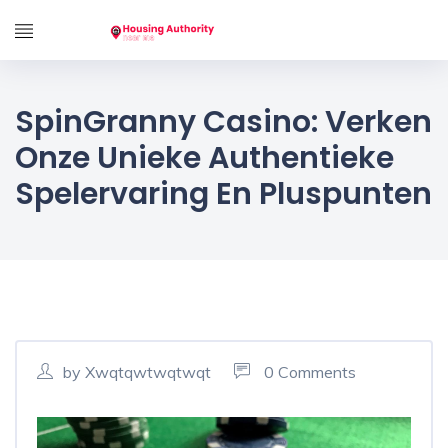
SpinGranny Casino: Verken
Onze Unieke Authentieke
Spelervaring En Pluspunten
by Xwqtqwtwqtwqt
0 Comments