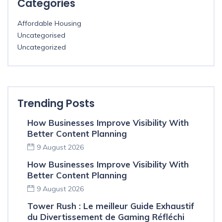
Categories
Affordable Housing
Uncategorised
Uncategorized
Trending Posts
How Businesses Improve Visibility With
Better Content Planning
9 August 2026
How Businesses Improve Visibility With
Better Content Planning
9 August 2026
Tower Rush : Le meilleur Guide Exhaustif
du Divertissement de Gaming Réfléchi