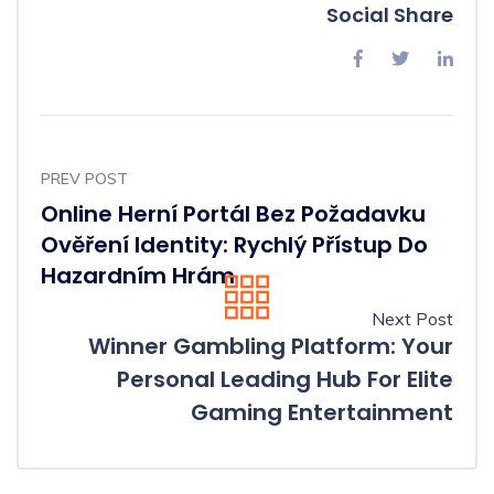
Social Share
PREV POST
Online Herní Portál Bez Požadavku
Ověření Identity: Rychlý Přístup Do
Hazardním Hrám
Next Post
Winner Gambling Platform: Your
Personal Leading Hub For Elite
Gaming Entertainment