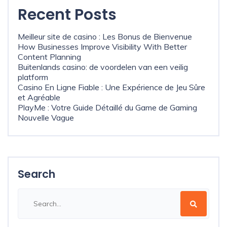
Recent Posts
Meilleur site de casino : Les Bonus de Bienvenue
How Businesses Improve Visibility With Better
Content Planning
Buitenlands casino: de voordelen van een veilig
platform
Casino En Ligne Fiable : Une Expérience de Jeu Sûre
et Agréable
PlayMe : Votre Guide Détaillé du Game de Gaming
Nouvelle Vague
Search