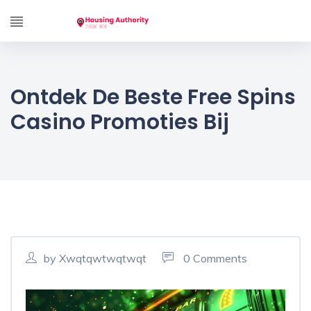
Ontdek De Beste Free Spins
Casino Promoties Bij
by Xwqtqwtwqtwqt
0 Comments