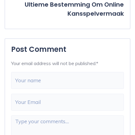
Ultieme Bestemming Om Online
Kansspelvermaak
Post Comment
Your email address will not be published.
*