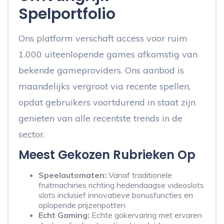
Spelportfolio
Ons platform verschaft access voor ruim
1.000 uiteenlopende games afkomstig van
bekende gameproviders. Ons aanbod is
maandelijks vergroot via recente spellen,
opdat gebruikers voortdurend in staat zijn
genieten van alle recentste trends in de
sector.
Meest Gekozen Rubrieken Op
Speelautomaten:
Vanaf traditionele
fruitmachines richting hedendaagse videoslots
slots inclusief innovatieve bonusfuncties en
oplopende prijzenpotten
Echt Gaming:
Echte gokervaring met ervaren