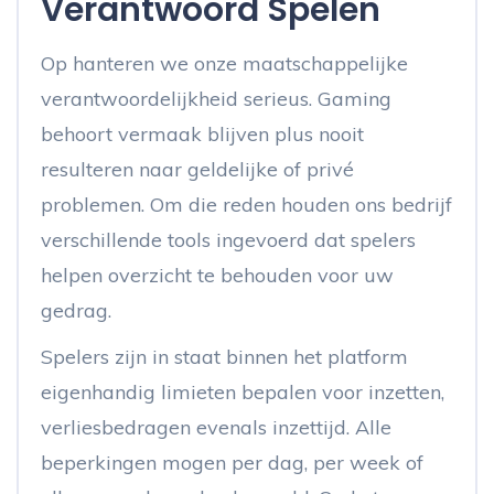
Verantwoord Spelen
Op hanteren we onze maatschappelijke
verantwoordelijkheid serieus. Gaming
behoort vermaak blijven plus nooit
resulteren naar geldelijke of privé
problemen. Om die reden houden ons bedrijf
verschillende tools ingevoerd dat spelers
helpen overzicht te behouden voor uw
gedrag.
Spelers zijn in staat binnen het platform
eigenhandig limieten bepalen voor inzetten,
verliesbedragen evenals inzettijd. Alle
beperkingen mogen per dag, per week of