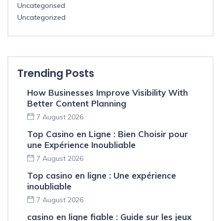
Uncategorised
Uncategorized
Trending Posts
How Businesses Improve Visibility With
Better Content Planning
7 August 2026
Top Casino en Ligne : Bien Choisir pour
une Expérience Inoubliable
7 August 2026
Top casino en ligne : Une expérience
inoubliable
7 August 2026
casino en ligne fiable : Guide sur les jeux