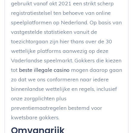
gebruikt vanaf okt 2021 een strikt scherp
registratiestelsel ten behoeve van online
speelplatformen op Nederland. Op basis van
vastgestelde statistieken vanuit de
toezichtorgaan zijn hier thans over de 30
wettelijke platforms aanwezig op deze
Vaderlandse speelmarkt. Gokkers die kiezen
tot
beste illegale casino
mogen daarop gaan
zo dat we ons conformeren naar iedere
binnenlandse wettelijke en regels, inclusief
onze zorgplichten plus
preventiemaatregelen bestemd voor
kwetsbare gokkers.
Omvangrijk