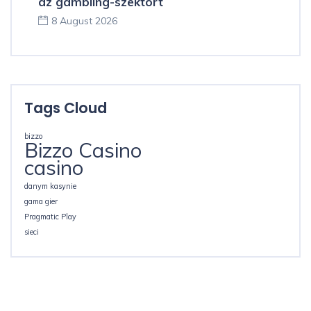
az gambling-szektort
8 August 2026
Tags Cloud
bizzo
Bizzo Casino
casino
danym kasynie
gama gier
Pragmatic Play
sieci