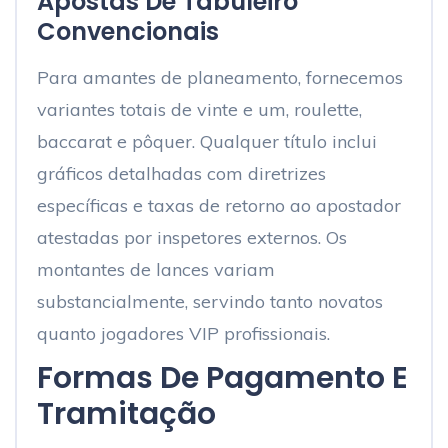
Apostas De Tabuleiro
Convencionais
Para amantes de planeamento, fornecemos
variantes totais de vinte e um, roulette,
baccarat e pôquer. Qualquer título inclui
gráficos detalhadas com diretrizes
específicas e taxas de retorno ao apostador
atestadas por inspetores externos. Os
montantes de lances variam
substancialmente, servindo tanto novatos
quanto jogadores VIP profissionais.
Formas De Pagamento E
Tramitação