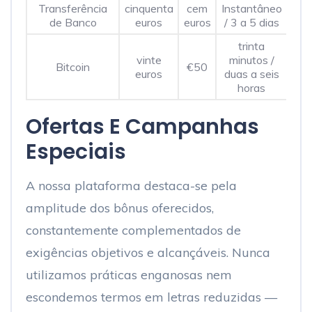
Transferência
cinquenta
cem
Instantâneo
de Banco
euros
euros
/ 3 a 5 dias
trinta
vinte
minutos /
Com
Bitcoin
€50
euros
duas a seis
de
horas
Ofertas E Campanhas
Especiais
A nossa plataforma destaca-se pela
amplitude dos bônus oferecidos,
constantemente complementados de
exigências objetivos e alcançáveis. Nunca
utilizamos práticas enganosas nem
escondemos termos em letras reduzidas —