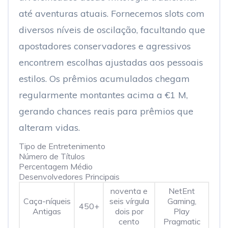
até aventuras atuais. Fornecemos slots com
diversos níveis de oscilação, facultando que
apostadores conservadores e agressivos
encontrem escolhas ajustadas aos pessoais
estilos. Os prêmios acumulados chegam
regularmente montantes acima a €1 M,
gerando chances reais para prêmios que
alteram vidas.
Tipo de Entretenimento
Número de Títulos
Percentagem Médio
Desenvolvedores Principais
noventa e
NetEnt
Caça-níqueis
seis vírgula
Gaming,
450+
Antigas
dois por
Play
cento
Pragmatic