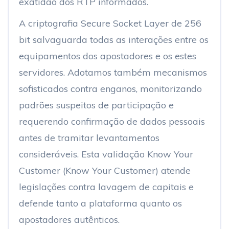
exatidão dos RTP informados.
A criptografia Secure Socket Layer de 256
bit salvaguarda todas as interações entre os
equipamentos dos apostadores e os estes
servidores. Adotamos também mecanismos
sofisticados contra enganos, monitorizando
padrões suspeitos de participação e
requerendo confirmação de dados pessoais
antes de tramitar levantamentos
consideráveis. Esta validação Know Your
Customer (Know Your Customer) atende
legislações contra lavagem de capitais e
defende tanto a plataforma quanto os
apostadores autênticos.