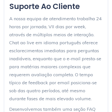
Suporte Ao Cliente
A nossa equipa de atendimento trabalha 24
horas por jornada, VII dias por week,
através de múltiplos meios de interação.
Chat ao live em idioma português oferece
esclarecimentos imediatas para perguntas
inadiáveis, enquanto que o e-mail presta-se
para matérias maiores complexos que
requerem avaliação completa. O tempo
típico de feedback por email posiciona-se
sob das quatro períodos, até mesmo
durante fases de mais elevado volume.
Desenvolvemos também uma seção FAQ