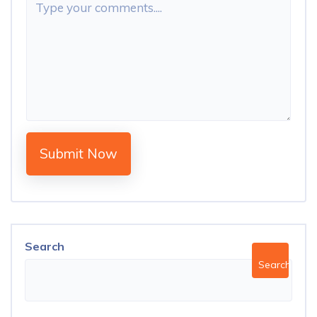
Submit Now
Search
Search