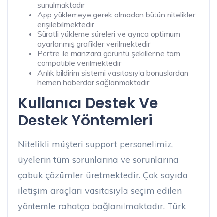
sunulmaktadır
App yüklemeye gerek olmadan bütün nitelikler
erişilebilmektedir
Süratli yükleme süreleri ve ayrıca optimum
ayarlanmış grafikler verilmektedir
Portre ile manzara görüntü şekillerine tam
compatible verilmektedir
Anlık bildirim sistemi vasıtasıyla bonuslardan
hemen haberdar sağlanmaktadır
Kullanıcı Destek Ve
Destek Yöntemleri
Nitelikli müşteri support personelimiz,
üyelerin tüm sorunlarına ve sorunlarına
çabuk çözümler üretmektedir. Çok sayıda
iletişim araçları vasıtasıyla seçim edilen
yöntemle rahatça bağlanılmaktadır. Türk