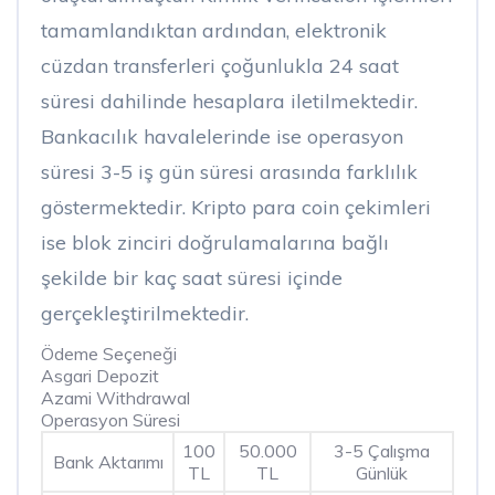
tamamlandıktan ardından, elektronik
cüzdan transferleri çoğunlukla 24 saat
süresi dahilinde hesaplara iletilmektedir.
Bankacılık havalelerinde ise operasyon
süresi 3-5 iş gün süresi arasında farklılık
göstermektedir. Kripto para coin çekimleri
ise blok zinciri doğrulamalarına bağlı
şekilde bir kaç saat süresi içinde
gerçekleştirilmektedir.
Ödeme Seçeneği
Asgari Depozit
Azami Withdrawal
Operasyon Süresi
100
50.000
3-5 Çalışma
Bank Aktarımı
TL
TL
Günlük