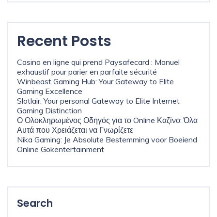
Recent Posts
Casino en ligne qui prend Paysafecard : Manuel
exhaustif pour parier en parfaite sécurité
Winbeast Gaming Hub: Your Gateway to Elite
Gaming Excellence
Slotlair: Your personal Gateway to Elite Internet
Gaming Distinction
Ο Ολοκληρωμένος Οδηγός για το Online Καζίνο: Όλα
Αυτά που Χρειάζεται να Γνωρίζετε
Nika Gaming: Je Absolute Bestemming voor Boeiend
Online Gokentertainment
Search