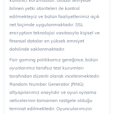
kullanıcı korumasıdır. Global seviyede
bilinen yetki otoriteleri ile kontrol
edilmekteyiz ve bütün faaliyetlerimiz açık
net biçimde uygulanmaktadır. SSL
encryption teknolojisi vasıtasıyla kişisel ve
finansal datalar en yüksek emniyet
dahilinde saklanmaktadır.
Fair gaming politikamız gereğince, bütün
oyunlarımız tarafsız test kurumları
tarafından düzenli olarak incelenmektedir.
Random Number Generator (RNG)
altyapılarımız onaylıdır ve oyun oynama
neticelerinin tamamen rastgele olduğu
teminat edilmektedir. Oyuncularımızın