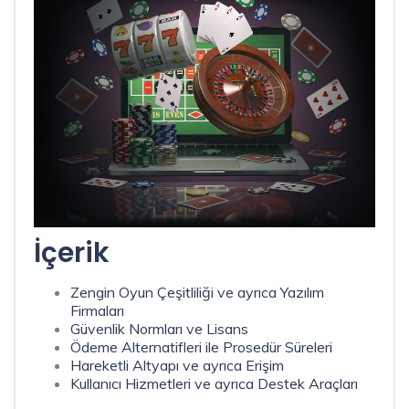
İçerik
Zengin Oyun Çeşitliliği ve ayrıca Yazılım
Firmaları
Güvenlik Normları ve Lisans
Ödeme Alternatifleri ile Prosedür Süreleri
Hareketli Altyapı ve ayrıca Erişim
Kullanıcı Hizmetleri ve ayrıca Destek Araçları