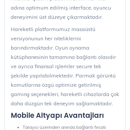
adına optimum edilmiş interface, oyuncu
deneyimini üst düzeye çıkarmaktadır.
Hareketli platformumuz masaüstü
versiyonunun her niteliklerini
barındırmaktadır. Oyun oynama
kütüphanesinin tamamına bağlantı olasıdır
ve ayrıca finansal işlemler secure tek
şekilde yapılabilmektedir. Parmak görüntü
komutlarına özgü optimize getirilmiş
gaming seçenekleri, hareketli cihazlarda çok
daha düzgün tek deneyim sağlamaktadır.
Mobile Altyapı Avantajları
Tarayıcı üzerinden anında bağlantı fırsatı