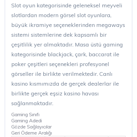
Slot oyun kategorisinde geleneksel meyveli
slotlardan modern görsel slot oyunlara,
büyük ikramiye seçeneklerinden megaways
sistemi sistemlerine dek kapsamlı bir
çeşitlilik yer almaktadır. Masa üstü gaming
kategorisinde blackjack, çark, baccarat ile
poker çeşitleri seçenekleri profesyonel
görseller ile birlikte verilmektedir. Canlı
kasino kısmımızda de gerçek dealerlar ile
birlikte gerçek eşsiz kasino havası
sağlanmaktadır.
Gaming Sınıfı
Gaming Adedi
Gözde Sağlayıcılar
Geri Ödeme Aralığı