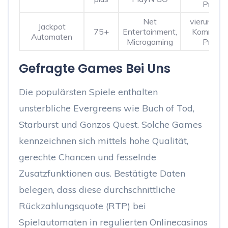
Prozen
Net
vierundne
Jackpot
75+
Entertainment,
Komma s
Automaten
Microgaming
Prozen
Gefragte Games Bei Uns
Die populärsten Spiele enthalten
unsterbliche Evergreens wie Buch of Tod,
Starburst und Gonzos Quest. Solche Games
kennzeichnen sich mittels hohe Qualität,
gerechte Chancen und fesselnde
Zusatzfunktionen aus. Bestätigte Daten
belegen, dass diese durchschnittliche
Rückzahlungsquote (RTP) bei
Spielautomaten in regulierten Onlinecasinos