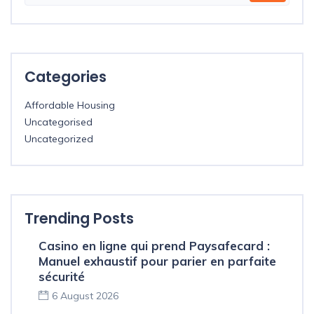
Categories
Affordable Housing
Uncategorised
Uncategorized
Trending Posts
Casino en ligne qui prend Paysafecard :
Manuel exhaustif pour parier en parfaite
sécurité
6 August 2026