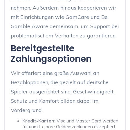
nehmen. Außerdem hinaus kooperieren wir
mit Einrichtungen wie GamCare und Be
Gamble Aware gemeinsam, um Support bei
problematischem Verhalten zu garantieren.
Bereitgestellte
Zahlungsoptionen
Wir offeriert eine große Auswahl an
Bezahloptionen, die gezielt auf deutsche
Spieler ausgerichtet sind. Geschwindigkeit,
Schutz und Komfort bilden dabei im
Vordergrund.
Kredit-Karten:
Visa und Master Card werden
für unmittelbare Geldeinzahlungen akzeptiert