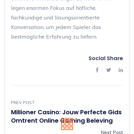
legen enormen Fokus auf höfliche,
fachkundige und lösungsorientierte
Konversation, um jedem Spieler das
bestmögliche Erfahrung zu liefern.
Social Share
PREV POST
Millioner Casino: Jouw Perfecte Gids
Omtrent Online Gaming Beleving
Next Post