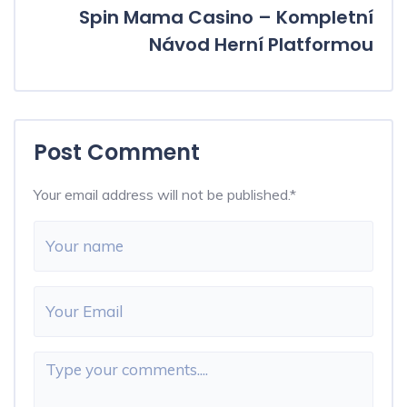
Spin Mama Casino – Kompletní
Návod Herní Platformou
Post Comment
Your email address will not be published.
*