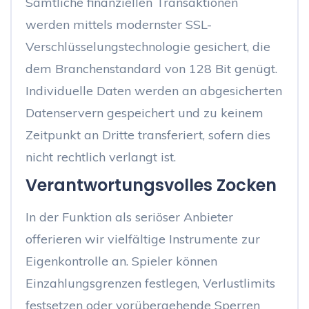
Sämtliche finanziellen Transaktionen
werden mittels modernster SSL-
Verschlüsselungstechnologie gesichert, die
dem Branchenstandard von 128 Bit genügt.
Individuelle Daten werden an abgesicherten
Datenservern gespeichert und zu keinem
Zeitpunkt an Dritte transferiert, sofern dies
nicht rechtlich verlangt ist.
Verantwortungsvolles Zocken
In der Funktion als seriöser Anbieter
offerieren wir vielfältige Instrumente zur
Eigenkontrolle an. Spieler können
Einzahlungsgrenzen festlegen, Verlustlimits
festsetzen oder vorübergehende Sperren