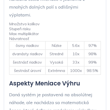
mnohých dolných polí s odlišnými
výplatami.
Množstvo kolíkov
Stupeň risku
Max multiplikátor
Návratnosť
ôsmy riadkov
Nízke
5.6x
97%
dvanásty riadkov
Stredné
10x
98%
šestnásť riadkov
Vysoká
33x
99%
šestnásť úrovní
Extrémna
1000x
98.5%
Aspekty Meniace Výhru
Daná systém je postavená na absolútnej
náhode, ale nachádza sa matematická