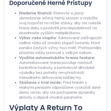
Doporučené Herné Prístupy
Riadenie financií:
Stanovte si jasný
obmedzenie určený hernú session a rozložte
svoj rozpočet na nižšie stávky, aby ste natešili
hraciu dobu a pozdvihli pravdepodobnosť na
dosiahnutie vyšších multiplikátorov.
Výber risku stupňa:
Adresované začínajúcich
radíme nízku až strednú stupeň hazardu, ktoré
ponúka častých výhry, hoci malé. Profesionálni
účastníci môžu testovať s veľkým rizikom.
Využitie automatického hrania feature:
Automatizované hrania povoľuje nastaviť
konkrétne hodnoty a kontrolovať dlhodobé
výsledky bez potreby nevyhnutnosti
manuálneho aktivovania každej hry.
Skúšanie v trial móde:
Pred hraním s
realnými peniazmi odporúčame vyskúšať dané
demo verziu, aby ste pochopenie dynamiky
aktivity a objavili vhodné parametre.
Výplaty A Return To