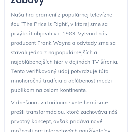
Zábavy
Naša hra pramení z populárnej televízne
šou “The Price Is Right”, v ktorej sme sa
prvýkrát objavili v r. 1983. Vytvoril nás
producent Frank Wayne a odvtedy sme sa
stávali jedna z najpopulárnejších a
najobľúbenejších hier v dejinách TV šírenia.
Tento verifikovaný údaj potvrdzuje túto
mnohoročnú tradíciu a obľúbenosť medzi
publikom na celom kontinente.
V dnešnom virtuálnom svete herní sme
prešli transformáciou, ktoré zachováva náš
prvotný koncept, avšak pridáva nové
možnosti pre internetových používateľov.