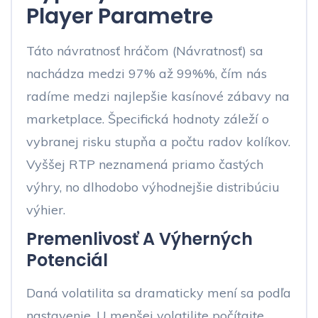
Player Parametre
Táto návratnosť hráčom (Návratnosť) sa
nachádza medzi 97% až 99%%, čím nás
radíme medzi najlepšie kasínové zábavy na
marketplace. Špecifická hodnoty záleží o
vybranej risku stupňa a počtu radov kolíkov.
Vyššej RTP neznamená priamo častých
výhry, no dlhodobo výhodnejšie distribúciu
výhier.
Premenlivosť A Výherných
Potenciál
Daná volatilita sa dramaticky mení sa podľa
nastavenie. U menšej volatilite počítajte