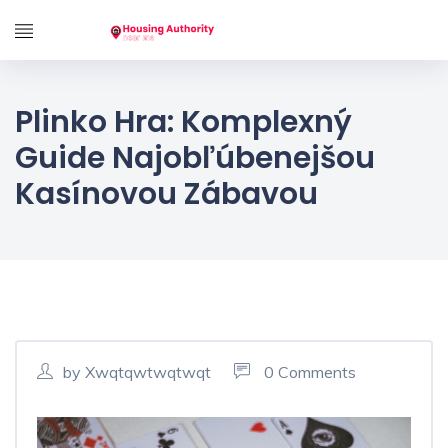
Plinko Hra: Komplexný
Guide Najobľúbenejšou
Kasínovou Zábavou
by Xwqtqwtwqtwqt
0 Comments