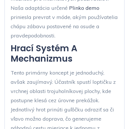
Naša adaptácia určené
Plinko demo
priniesla prevrat v móde, akým používatelia
chápu zábavu postavené na osude a
pravdepodobnosti.
Hrací Systém A
Mechanizmus
Tento primárny koncept je jednoduchý,
avšak zaujímavý. Účastník spustí loptičku z
vrchnej oblasti trojuholníkovej plochy, kde
postupne klesá cez úrovne prekážok.
Jednotlivý hrot prinúti guľôčku odraziť sa či
vľavo možno doprava, čo generujeme
náhodnú cestu mieriace k jednomu z