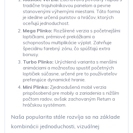
tradične trojuholníkovou panelom a pevne
stanovenými výhernými miestami. Táto forma
je ideálne určená puristov a hráčov, ktorých
oceňujú jednoduchost.
Mega Plinko:
Rozšírené verzia s početnejšími
loptičkami, prémiové prekážkami a
schopnosťou multiplikácie výplat. Zahrňuje
špeciálnu farebný zónu, čo spúšťajú extra
bonusy.
Turbo Plinko:
Urýchlená varianta s menšími
animáciami a možnosťou spustiť početných
loptičiek súčasne, určené pre to používateľov
preferujúce dynamické hranie.
Mini Plinko:
Zjednodušená mobil verzia
prispôsobená pre mobily a zariadenia s nižším
počtom radov, avšak zachovaným Return a
hráčskou systémom.
Naša popularita stále rozvíja sa na základe
kombinácii jednoduchosti, vizuálnej