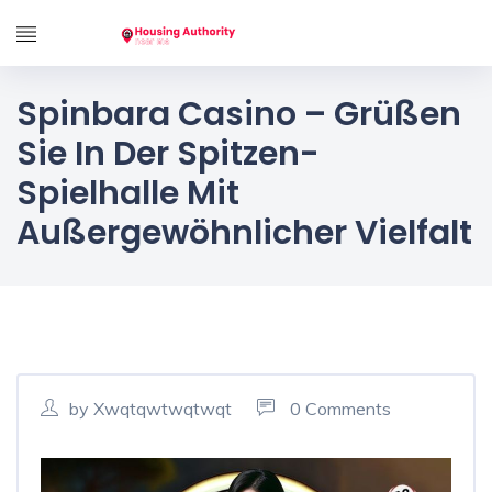
Spinbara Casino – Grüßen
Sie In Der Spitzen-
Spielhalle Mit
Außergewöhnlicher Vielfalt
by Xwqtqwtwqtwqt
0 Comments