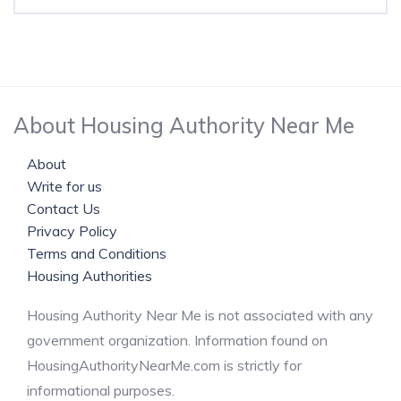
About Housing Authority Near Me
About
Write for us
Contact Us
Privacy Policy
Terms and Conditions
Housing Authorities
Housing Authority Near Me is not associated with any
government organization. Information found on
HousingAuthorityNearMe.com is strictly for
informational purposes.