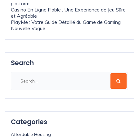
platform
Casino En Ligne Fiable : Une Expérience de Jeu Sûre
et Agréable
PlayMe : Votre Guide Détaillé du Game de Gaming
Nouvelle Vague
Search
Categories
Affordable Housing