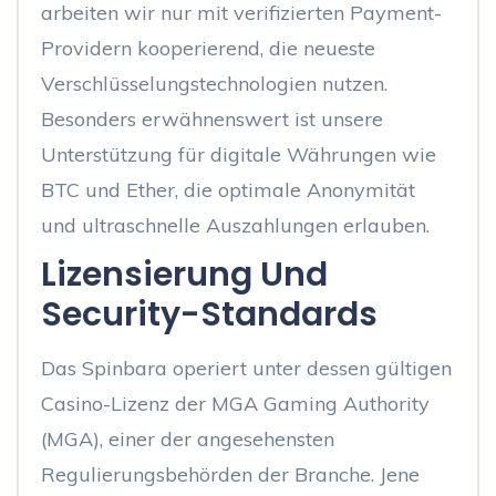
arbeiten wir nur mit verifizierten Payment-
Providern kooperierend, die neueste
Verschlüsselungstechnologien nutzen.
Besonders erwähnenswert ist unsere
Unterstützung für digitale Währungen wie
BTC und Ether, die optimale Anonymität
und ultraschnelle Auszahlungen erlauben.
Lizensierung Und
Security-Standards
Das Spinbara operiert unter dessen gültigen
Casino-Lizenz der MGA Gaming Authority
(MGA), einer der angesehensten
Regulierungsbehörden der Branche. Jene