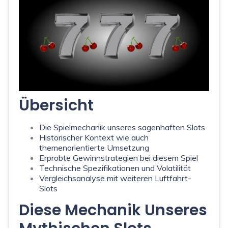
Übersicht
Die Spielmechanik unseres sagenhaften Slots
Historischer Kontext wie auch
themenorientierte Umsetzung
Erprobte Gewinnstrategien bei diesem Spiel
Technische Spezifikationen und Volatilität
Vergleichsanalyse mit weiteren Luftfahrt-
Slots
Diese Mechanik Unseres