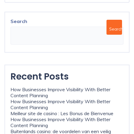
Search
Search
Recent Posts
How Businesses Improve Visibility With Better
Content Planning
How Businesses Improve Visibility With Better
Content Planning
Meilleur site de casino : Les Bonus de Bienvenue
How Businesses Improve Visibility With Better
Content Planning
Buitenlands casino: de voordelen van een veilig