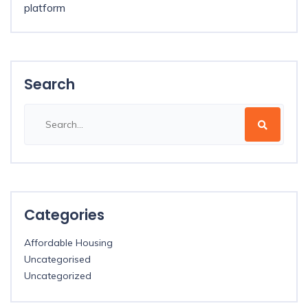
platform
Search
Categories
Affordable Housing
Uncategorised
Uncategorized