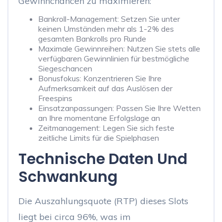
Gewinnchancen zu maximieren:
Bankroll-Management: Setzen Sie unter
keinen Umständen mehr als 1-2% des
gesamten Bankrolls pro Runde
Maximale Gewinnreihen: Nutzen Sie stets alle
verfügbaren Gewinnlinien für bestmögliche
Siegeschancen
Bonusfokus: Konzentrieren Sie Ihre
Aufmerksamkeit auf das Auslösen der
Freespins
Einsatzanpassungen: Passen Sie Ihre Wetten
an Ihre momentane Erfolgslage an
Zeitmanagement: Legen Sie sich feste
zeitliche Limits für die Spielphasen
Technische Daten Und
Schwankung
Die Auszahlungsquote (RTP) dieses Slots
liegt bei circa 96%, was im