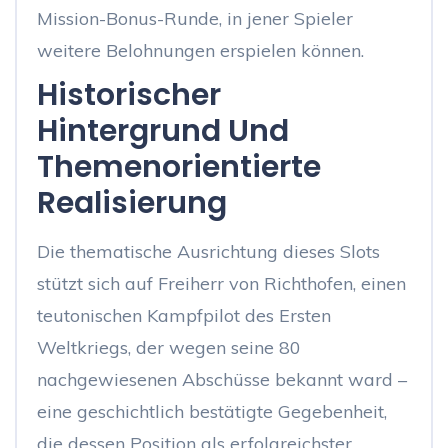
Mission-Bonus-Runde, in jener Spieler
weitere Belohnungen erspielen können.
Historischer
Hintergrund Und
Themenorientierte
Realisierung
Die thematische Ausrichtung dieses Slots
stützt sich auf Freiherr von Richthofen, einen
teutonischen Kampfpilot des Ersten
Weltkriegs, der wegen seine 80
nachgewiesenen Abschüsse bekannt ward –
eine geschichtlich bestätigte Gegebenheit,
die dessen Position als erfolgreichster