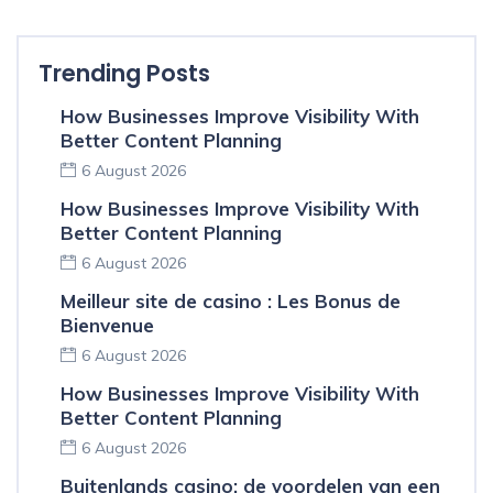
Trending Posts
How Businesses Improve Visibility With
Better Content Planning
6 August 2026
How Businesses Improve Visibility With
Better Content Planning
6 August 2026
Meilleur site de casino : Les Bonus de
Bienvenue
6 August 2026
How Businesses Improve Visibility With
Better Content Planning
6 August 2026
Buitenlands casino: de voordelen van een