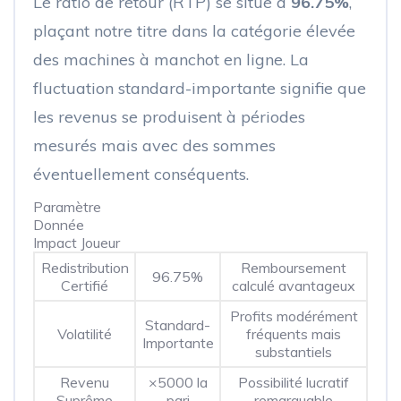
Le ratio de retour (RTP) se situe à
96.75%
,
plaçant notre titre dans la catégorie élevée
des machines à manchot en ligne. La
fluctuation standard-importante signifie que
les revenus se produisent à périodes
mesurés mais avec des sommes
éventuellement conséquents.
Paramètre
Donnée
Impact Joueur
Redistribution
Remboursement
96.75%
Certifié
calculé avantageux
Profits modérément
Standard-
Volatilité
fréquents mais
Importante
substantiels
Revenu
×5000 la
Possibilité lucratif
Suprême
pari
remarquable