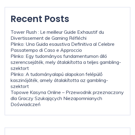
Recent Posts
Tower Rush : Le meilleur Guide Exhaustif du
Divertissement de Gaming Réfléchi
Plinko: Una Guida esaustiva Definitiva al Celebre
Passatempo di Caso e Approccio
Plinko: Egy tudományos fundamentumon álló
szerencsejáték, mely átalakította a teljes gambling-
szektort
Plinko: A tudományalapú alapokon felépülő
kaszinójáték, amely átalakította az gambling-
szektort
Topowe Kasyna Online – Przewodnik przeznaczony
dla Graczy Szukających Niezapomnianych
Doświadczeń