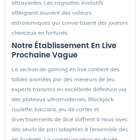
attrayantes. Les cagnottes évolutifs
atteignent souvent des valeurs
astronomiques qui convertissent des joueurs
chanceux en fortunés.
Notre Établissement En Live
Prochaine Vague
La section de gaming en live contient des
tables animées par des meneurs de jeu
experts transmis en excellente définition via
des plateaux ultramodernes. Blackjack,
roulette, baccara, jeu de cartes et
divertissements de dice s’offrent à nous avec
des seuils de pari adaptées à l’ensemble des
les budgets. La communication en durée