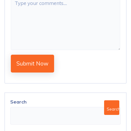
Submit Now
Search
Search