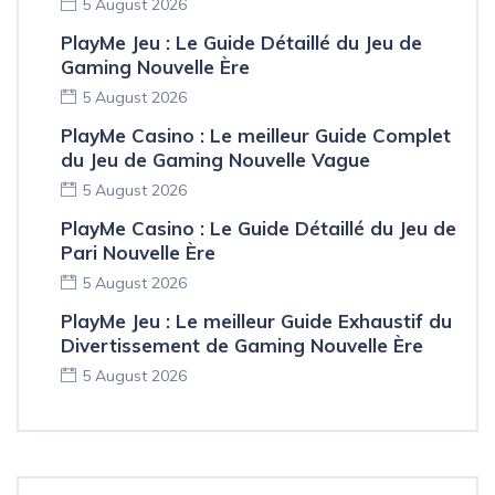
5 August 2026
PlayMe Jeu : Le Guide Détaillé du Jeu de
Gaming Nouvelle Ère
5 August 2026
PlayMe Casino : Le meilleur Guide Complet
du Jeu de Gaming Nouvelle Vague
5 August 2026
PlayMe Casino : Le Guide Détaillé du Jeu de
Pari Nouvelle Ère
5 August 2026
PlayMe Jeu : Le meilleur Guide Exhaustif du
Divertissement de Gaming Nouvelle Ère
5 August 2026