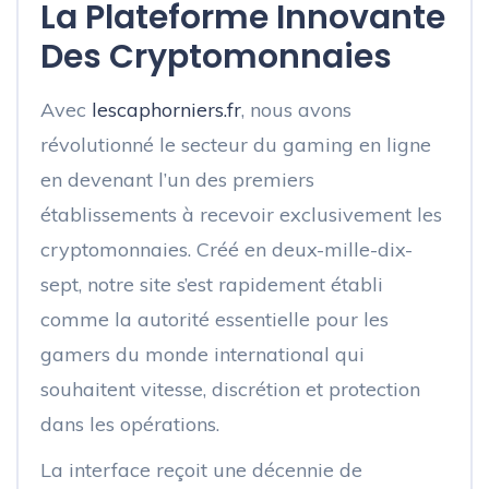
La Plateforme Innovante
Des Cryptomonnaies
Avec
lescaphorniers.fr
, nous avons
révolutionné le secteur du gaming en ligne
en devenant l’un des premiers
établissements à recevoir exclusivement les
cryptomonnaies. Créé en deux-mille-dix-
sept, notre site s’est rapidement établi
comme la autorité essentielle pour les
gamers du monde international qui
souhaitent vitesse, discrétion et protection
dans les opérations.
La interface reçoit une décennie de