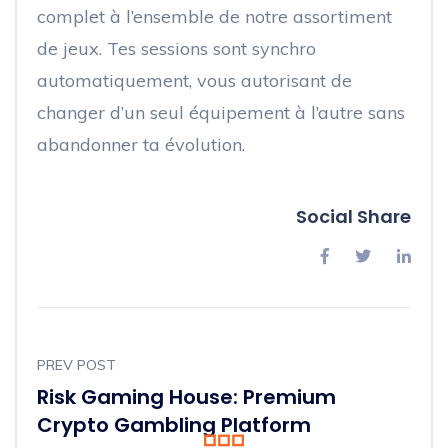
complet à l’ensemble de notre assortiment
de jeux. Tes sessions sont synchro
automatiquement, vous autorisant de
changer d’un seul équipement à l’autre sans
abandonner ta évolution.
Social Share
PREV POST
Risk Gaming House: Premium
Crypto Gambling Platform