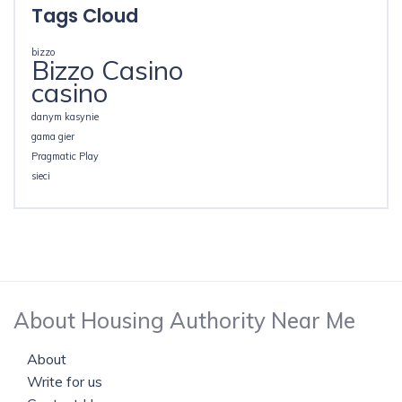
Tags Cloud
bizzo
Bizzo Casino
casino
danym kasynie
gama gier
Pragmatic Play
sieci
About Housing Authority Near Me
About
Write for us