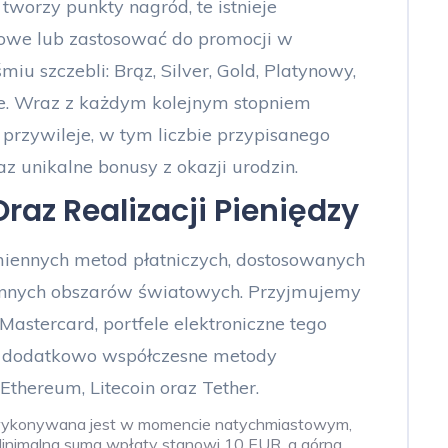
tworzy punkty nagród, te istnieje
owe lub zastosować do promocji w
iu szczebli: Brąz, Silver, Gold, Platynowy,
ge. Wraz z każdym kolejnym stopniem
 przywileje, w tym liczbie przypisanego
raz unikalne bonusy z okazji urodzin.
raz Realizacji Pieniędzy
miennych metod płatniczych, dostosowanych
ennych obszarów światowych. Przyjmujemy
Mastercard, portfele elektroniczne tego
z, a dodatkowo współczesne metody
Ethereum, Litecoin oraz Tether.
ykonywana jest w momencie natychmiastowym,
Minimalna suma wpłaty stanowi 10 EUR, a górna