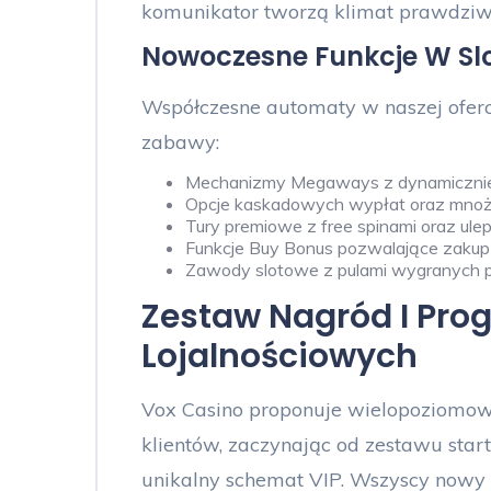
komunikator tworzą klimat prawdziw
Nowoczesne Funkcje W Sl
Współczesne automaty w naszej ofer
zabawy:
Mechanizmy Megaways z dynamicznie p
Opcje kaskadowych wypłat oraz mnoż
Tury premiowe z free spinami oraz ul
Funkcje Buy Bonus pozwalające zakup
Zawody slotowe z pulami wygranych 
Zestaw Nagród I Pr
Lojalnościowych
Vox Casino proponuje wielopoziomo
klientów, zaczynając od zestawu star
unikalny schemat VIP. Wszyscy nowy