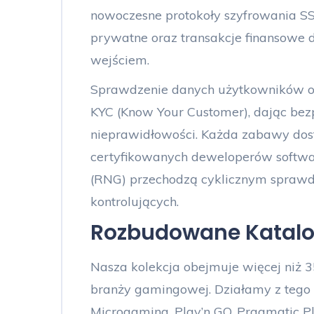
nowoczesne protokoły szyfrowania SSL
prywatne oraz transakcje finansowe 
wejściem.
Sprawdzenie danych użytkowników o
KYC (Know Your Customer), dając bez
nieprawidłowości. Każda zabawy dos
certyfikowanych deweloperów softwa
(RNG) przechodzą cyklicznym spraw
kontrolujących.
Rozbudowane Katal
Nasza kolekcja obejmuje więcej niż 
branży gamingowej. Działamy z tego 
Microgaming, Play’n GO, Pragmatic Pl