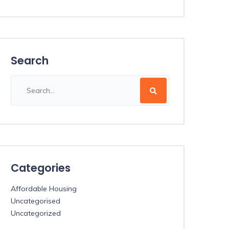
Search
Categories
Affordable Housing
Uncategorised
Uncategorized