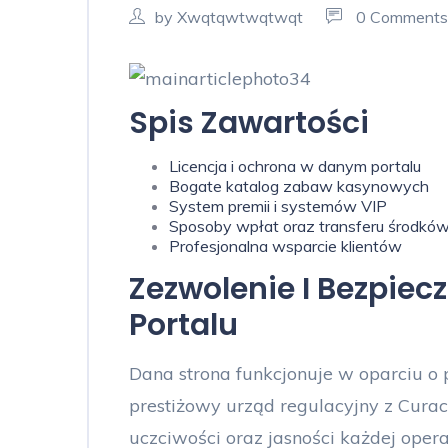
by Xwqtqwtwqtwqt
0 Comments
Spis Zawartości
Licencja i ochrona w danym portalu
Bogate katalog zabaw kasynowych
System premii i systemów VIP
Sposoby wpłat oraz transferu środkó
Profesjonalna wsparcie klientów
Zezwolenie I Bezpie
Portalu
Dana strona funkcjonuje w oparciu o
prestiżowy urząd regulacyjny z Curaca
uczciwości oraz jasności każdej oper