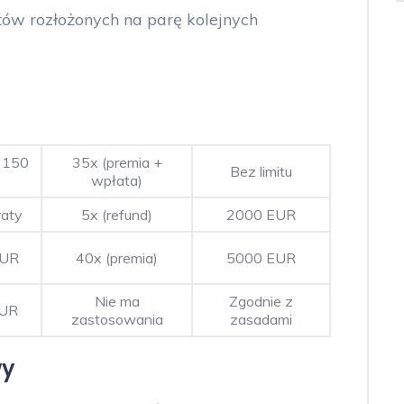
ów rozłożonych na parę kolejnych
 150
35x (premia +
Bez limitu
wpłata)
raty
5x (refund)
2000 EUR
EUR
40x (premia)
5000 EUR
Nie ma
Zgodnie z
EUR
zastosowania
zasadami
wy