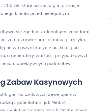
 256-bit, które ochraniają informacje
danego klienta przed nielegalnym
dbywa się zgodnie z globalnymi zasadami
pieczną rozrywkę oraz eliminując ryzyko
tępne w naszym kasynie pochodzą od
ru, a generatory wartości przypadkowych
dzeniom obiektywnych podmiotów
og Zabaw Kasynowych
3500 gier od czołowych deweloperów
rodzaju potentatami jak NetEnt,
ay, Evolution Gaming oraz licznymi innymi