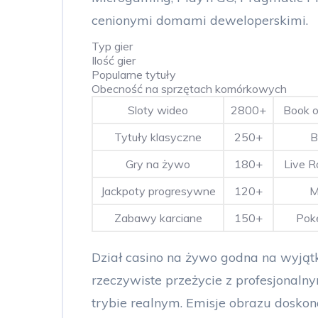
cenionymi domami deweloperskimi.
Typ gier
Ilość gier
Popularne tytuły
Obecność na sprzętach komórkowych
Sloty wideo
2800+
Book o
Tytuły klasyczne
250+
B
Gry na żywo
180+
Live R
Jackpoty progresywne
120+
M
Zabawy karciane
150+
Poke
Dział casino na żywo godna na wyją
rzeczywiste przeżycie z profesjonal
trybie realnym. Emisje obrazu dosko