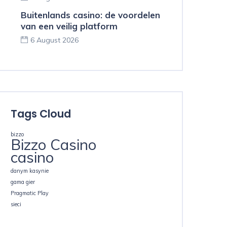
Buitenlands casino: de voordelen
van een veilig platform
6 August 2026
Tags Cloud
bizzo
Bizzo Casino
casino
danym kasynie
gama gier
Pragmatic Play
sieci