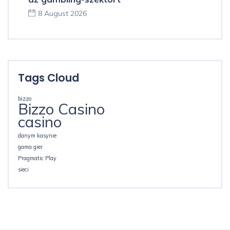
8 August 2026
Tags Cloud
bizzo
Bizzo Casino
casino
danym kasynie
gama gier
Pragmatic Play
sieci