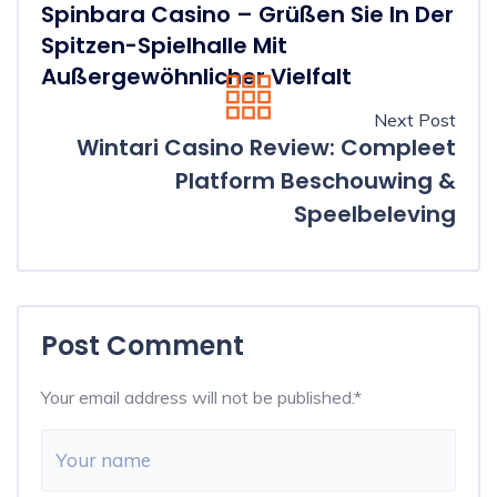
Spinbara Casino – Grüßen Sie In Der
Spitzen-Spielhalle Mit
Außergewöhnlicher Vielfalt
Next Post
Wintari Casino Review: Compleet
Platform Beschouwing &
Speelbeleving
Post Comment
Your email address will not be published.
*