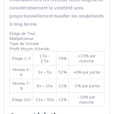
considérablement la volatilité sans
proportionnellement bonifier les rendements
à long terme.
Étage de Tour
Multiplicateur
Taux de Victoire
Profit Moyen Attendu
1.5x –
+15% par
Étage 1-3
78%
2.5x
manche
Niveau 4-
3x – 5x
52%
+8% par partie
6
Niveau 7-
6x – 10x
31%
-2% par partie
9
-18% par
Étage 10+
12x – 50x
12%
manche