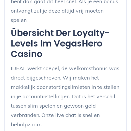
bent dan gaat dit heel snel. Als je een bonus
ontvangt zul je deze altijd vrij moeten
spelen.
Übersicht Der Loyalty-
Levels Im VegasHero
Casino
IDEAL werkt soepel, de welkomstbonus was
direct bijgeschreven. Wij maken het
makkelijk door stortingslimieten in te stellen
in je accountinstellingen. Dat is het verschil
tussen slim spelen en gewoon geld
verbranden. Onze live chat is snel en
behulpzaam.