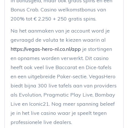
in bonusgeld, maar ook gratis spins en een
Bonus Crab. Casino welkomstbonus van
200% tot € 2.250 + 250 gratis spins.
Na het aanmaken van je account word je
gevraagd de valuta te kiezen waarin al
https://vegas-hero-nl.co.nl/app
je stortingen
en opnames worden verwerkt. Dit casino
heeft ook veel live Baccarat en Dice-tafels
en een uitgebreide Poker-sectie. VegasHero
biedt bijna 300 live tafels aan van providers
als Evolution, Pragmatic Play Live, Bombay
Live en Iconic21. Nog meer spanning beleef
je in het live casino waar je speelt tegen
professionele live dealers.