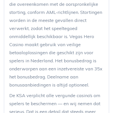
die overeenkomen met de oorspronkelijke
storting, conform AML-richtlijnen. Stortingen
worden in de meeste gevallen direct
verwerkt, zodat het speeltegoed
onmiddellijk beschikbaar is. Vegas Hero
Casino maakt gebruik van veilige
betaaloplossingen die geschikt zijn voor
spelers in Nederland. Het bonusbedrag is
onderworpen aan een inzetvereiste van 35x
het bonusbedrag. Deelname aan
bonusaanbiedingen is altijd optioneel.
De KSA verplicht alle vergunde casino’s om
spelers te beschermen — en wij nemen dat
serieus. Dat is een detail dat steeds meer