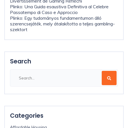
Divertissement de Gaming Réfléchi
Plinko: Una Guida esaustiva Definitiva al Celebre
Passatempo di Caso e Approccio
Plinko: Egy tudományos fundamentumon álló
szerencsejáték, mely átalakította a teljes gambling-
szektort
Search
Categories
Affordable Housing