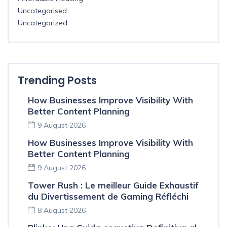
Uncategorised
Uncategorized
Trending Posts
How Businesses Improve Visibility With
Better Content Planning
9 August 2026
How Businesses Improve Visibility With
Better Content Planning
9 August 2026
Tower Rush : Le meilleur Guide Exhaustif
du Divertissement de Gaming Réfléchi
8 August 2026