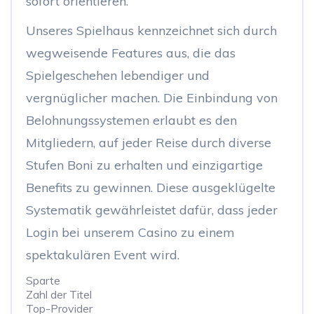
sofort orientieren.
Unseres Spielhaus kennzeichnet sich durch
wegweisende Features aus, die das
Spielgeschehen lebendiger und
vergnüglicher machen. Die Einbindung von
Belohnungssystemen erlaubt es den
Mitgliedern, auf jeder Reise durch diverse
Stufen Boni zu erhalten und einzigartige
Benefits zu gewinnen. Diese ausgeklügelte
Systematik gewährleistet dafür, dass jeder
Login bei unserem Casino zu einem
spektakulären Event wird.
Sparte
Zahl der Titel
Top-Provider