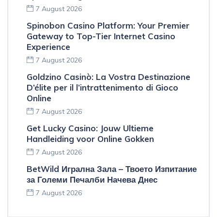
7 August 2026
Spinobon Casino Platform: Your Premier
Gateway to Top-Tier Internet Casino
Experience
7 August 2026
Goldzino Casinò: La Vostra Destinazione
D’élite per il l’intrattenimento di Gioco
Online
7 August 2026
Get Lucky Casino: Jouw Ultieme
Handleiding voor Online Gokken
7 August 2026
BetWild Игрална Зала – Твоето Изпитание
за Големи Печалби Начева Днес
7 August 2026