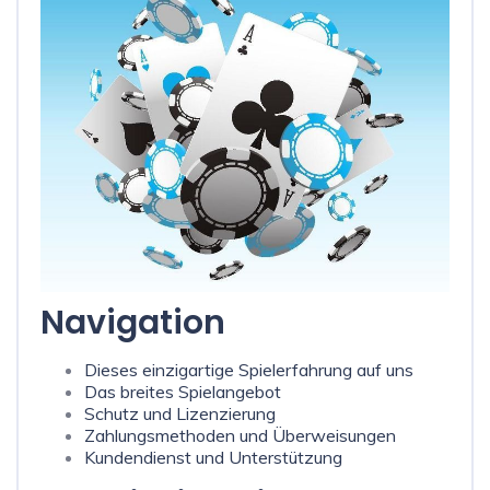
Navigation
Dieses einzigartige Spielerfahrung auf uns
Das breites Spielangebot
Schutz und Lizenzierung
Zahlungsmethoden und Überweisungen
Kundendienst und Unterstützung