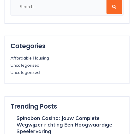
Categories
Affordable Housing
Uncategorised
Uncategorized
Trending Posts
Spinobon Casino: Jouw Complete
Wegwijzer richting Een Hoogwaardige
Speelervaring