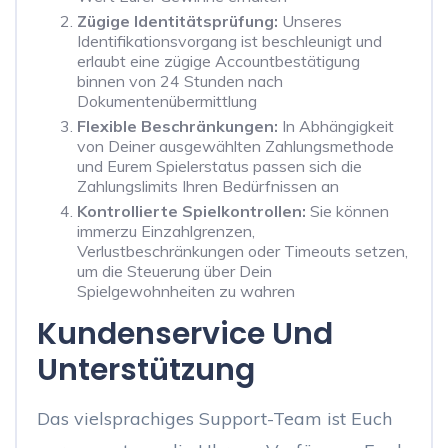
Zügige Identitätsprüfung:
Unseres
Identifikationsvorgang ist beschleunigt und
erlaubt eine zügige Accountbestätigung
binnen von 24 Stunden nach
Dokumentenübermittlung
Flexible Beschränkungen:
In Abhängigkeit
von Deiner ausgewählten Zahlungsmethode
und Eurem Spielerstatus passen sich die
Zahlungslimits Ihren Bedürfnissen an
Kontrollierte Spielkontrollen:
Sie können
immerzu Einzahlgrenzen,
Verlustbeschränkungen oder Timeouts setzen,
um die Steuerung über Dein
Spielgewohnheiten zu wahren
Kundenservice Und
Unterstützung
Das vielsprachiges Support-Team ist Euch