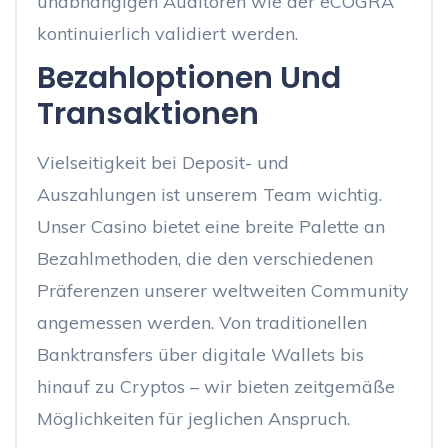
unabhängigen Auditoren wie der eCOGRA
kontinuierlich validiert werden.
Bezahloptionen Und
Transaktionen
Vielseitigkeit bei Deposit- und
Auszahlungen ist unserem Team wichtig.
Unser Casino bietet eine breite Palette an
Bezahlmethoden, die den verschiedenen
Präferenzen unserer weltweiten Community
angemessen werden. Von traditionellen
Banktransfers über digitale Wallets bis
hinauf zu Cryptos – wir bieten zeitgemäße
Möglichkeiten für jeglichen Anspruch.