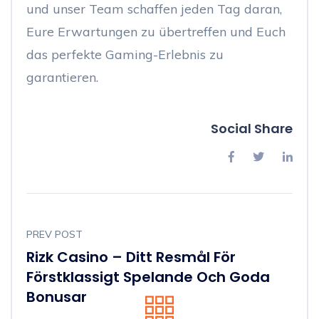
und unser Team schaffen jeden Tag daran,
Eure Erwartungen zu übertreffen und Euch
das perfekte Gaming-Erlebnis zu
garantieren.
Social Share
PREV POST
Rizk Casino – Ditt Resmål För
Förstklassigt Spelande Och Goda
Bonusar