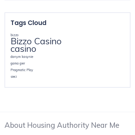
Tags Cloud
bizzo
Bizzo Casino
casino
danym kasynie
gama gier
Pragmatic Play
sieci
About Housing Authority Near Me