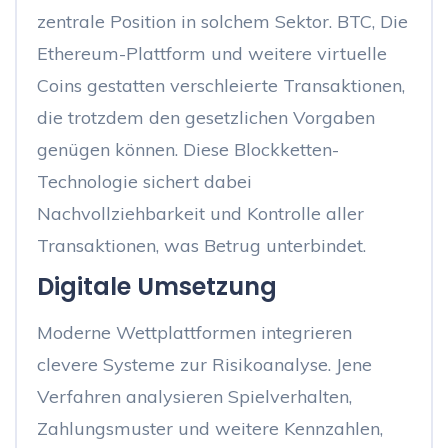
zentrale Position in solchem Sektor. BTC, Die
Ethereum-Plattform und weitere virtuelle
Coins gestatten verschleierte Transaktionen,
die trotzdem den gesetzlichen Vorgaben
genügen können. Diese Blockketten-
Technologie sichert dabei
Nachvollziehbarkeit und Kontrolle aller
Transaktionen, was Betrug unterbindet.
Digitale Umsetzung
Moderne Wettplattformen integrieren
clevere Systeme zur Risikoanalyse. Jene
Verfahren analysieren Spielverhalten,
Zahlungsmuster und weitere Kennzahlen,