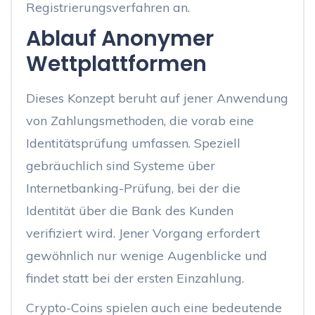
Registrierungsverfahren an.
Ablauf Anonymer
Wettplattformen
Dieses Konzept beruht auf jener Anwendung
von Zahlungsmethoden, die vorab eine
Identitätsprüfung umfassen. Speziell
gebräuchlich sind Systeme über
Internetbanking-Prüfung, bei der die
Identität über die Bank des Kunden
verifiziert wird. Jener Vorgang erfordert
gewöhnlich nur wenige Augenblicke und
findet statt bei der ersten Einzahlung.
Crypto-Coins spielen auch eine bedeutende