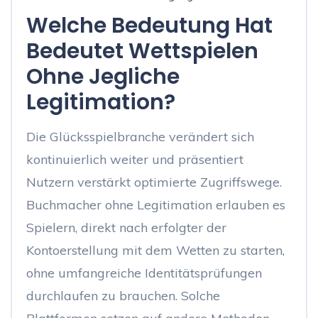
Welche Bedeutung Hat
Bedeutet Wettspielen
Ohne Jegliche
Legitimation?
Die Glücksspielbranche verändert sich
kontinuierlich weiter und präsentiert
Nutzern verstärkt optimierte Zugriffswege.
Buchmacher ohne Legitimation erlauben es
Spielern, direkt nach erfolgter der
Kontoerstellung mit dem Wetten zu starten,
ohne umfangreiche Identitätsprüfungen
durchlaufen zu brauchen. Solche