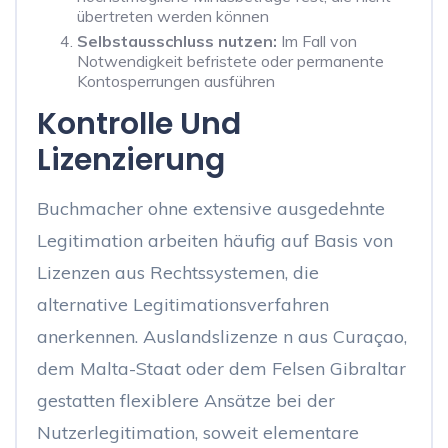
übertreten werden können
Selbstausschluss nutzen:
Im Fall von
Notwendigkeit befristete oder permanente
Kontosperrungen ausführen
Kontrolle Und
Lizenzierung
Buchmacher ohne extensive ausgedehnte
Legitimation arbeiten häufig auf Basis von
Lizenzen aus Rechtssystemen, die
alternative Legitimationsverfahren
anerkennen. Auslandslizenze n aus Curaçao,
dem Malta-Staat oder dem Felsen Gibraltar
gestatten flexiblere Ansätze bei der
Nutzerlegitimation, soweit elementare