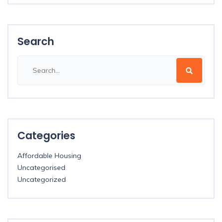
Search
Categories
Affordable Housing
Uncategorised
Uncategorized