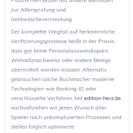
Plattformen setzen auf andere Methoden
zur Altersprüfung und
Geldwäschevermeidung.
Der komplette Wegfall auf herkömmliche
Verifizierungsprozesse heißt in der Praxis,
dass gar keine Personalausweiskopien,
Wohnsitznachweise oder andere Belege
übermittelt werden müssen. Alternativ
gebrauchen solche Buchmacher moderne
Technologien wie Banking-ID oder
verschlüsselte Verfahren. Mit
edition-herz.de
nachvollziehen wir jenen Wunsch aller
Spieler nach unkomplizierten Prozessen und
stellen folglich optimierte