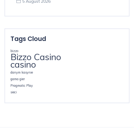
5 August 2026
Tags Cloud
bizzo
Bizzo Casino
casino
danym kasynie
gama gier
Pragmatic Play
sieci