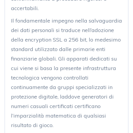
accertabili.
Il fondamentale impegno nella salvaguardia
dei dati personali si traduce nell’adozione
della encryption SSL a 256 bit, lo medesimo
standard utilizzato dalle primarie enti
finanziarie globali. Gli apparati dedicati su
cui viene si basa la presente infrastruttura
tecnologica vengono controllati
continuamente da gruppi specializzati in
protezione digitale, laddove generatori di
numeri casuali certificati certificano
l’imparzialità matematica di qualsiasi
risultato di gioco.