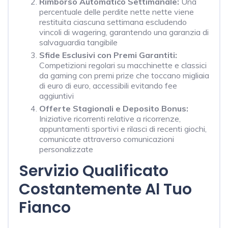
Rimborso Automatico Settimanale:
Una
percentuale delle perdite nette nette viene
restituita ciascuna settimana escludendo
vincoli di wagering, garantendo una garanzia di
salvaguardia tangibile
Sfide Esclusivi con Premi Garantiti:
Competizioni regolari su macchinette e classici
da gaming con premi prize che toccano migliaia
di euro di euro, accessibili evitando fee
aggiuntivi
Offerte Stagionali e Deposito Bonus:
Iniziative ricorrenti relative a ricorrenze,
appuntamenti sportivi e rilasci di recenti giochi,
comunicate attraverso comunicazioni
personalizzate
Servizio Qualificato
Costantemente Al Tuo
Fianco