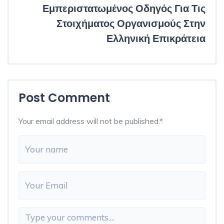
Εμπεριστατωμένος Οδηγός Για Τις
Στοιχήματος Οργανισμούς Στην
Ελληνική Επικράτεια
Post Comment
Your email address will not be published.
*