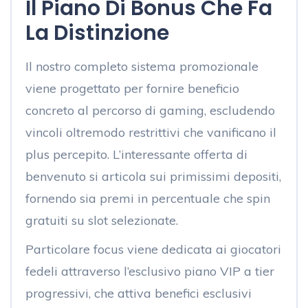
Il Piano Di Bonus Che Fa
La Distinzione
Il nostro completo sistema promozionale
viene progettato per fornire beneficio
concreto al percorso di gaming, escludendo
vincoli oltremodo restrittivi che vanificano il
plus percepito. L’interessante offerta di
benvenuto si articola sui primissimi depositi,
fornendo sia premi in percentuale che spin
gratuiti su slot selezionate.
Particolare focus viene dedicata ai giocatori
fedeli attraverso l’esclusivo piano VIP a tier
progressivi, che attiva benefici esclusivi