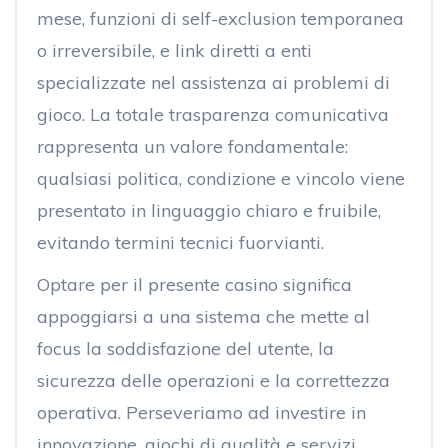
mese, funzioni di self-exclusion temporanea
o irreversibile, e link diretti a enti
specializzate nel assistenza ai problemi di
gioco. La totale trasparenza comunicativa
rappresenta un valore fondamentale:
qualsiasi politica, condizione e vincolo viene
presentato in linguaggio chiaro e fruibile,
evitando termini tecnici fuorvianti.
Optare per il presente casino significa
appoggiarsi a una sistema che mette al
focus la soddisfazione del utente, la
sicurezza delle operazioni e la correttezza
operativa. Perseveriamo ad investire in
innovazione, giochi di qualità e servizi