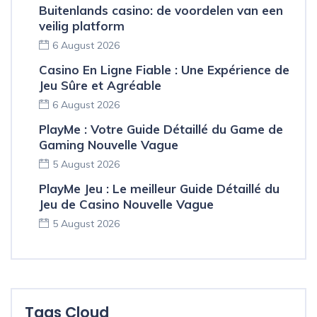
Buitenlands casino: de voordelen van een
veilig platform
6 August 2026
Casino En Ligne Fiable : Une Expérience de
Jeu Sûre et Agréable
6 August 2026
PlayMe : Votre Guide Détaillé du Game de
Gaming Nouvelle Vague
5 August 2026
PlayMe Jeu : Le meilleur Guide Détaillé du
Jeu de Casino Nouvelle Vague
5 August 2026
Tags Cloud