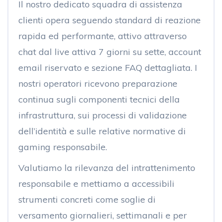
Il nostro dedicato squadra di assistenza
clienti opera seguendo standard di reazione
rapida ed performante, attivo attraverso
chat dal live attiva 7 giorni su sette, account
email riservato e sezione FAQ dettagliata. I
nostri operatori ricevono preparazione
continua sugli componenti tecnici della
infrastruttura, sui processi di validazione
dell’identità e sulle relative normative di
gaming responsabile.
Valutiamo la rilevanza del intrattenimento
responsabile e mettiamo a accessibili
strumenti concreti come soglie di
versamento giornalieri, settimanali e per